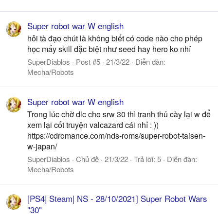
Super robot war W english
hỏi tà đạo chút là không biết có code nào cho phép
học mấy skill đặc biệt như seed hay hero ko nhỉ
SuperDiablos
Post #5
21/3/22
Diễn đàn:
Mecha/Robots
Super robot war W english
Trong lúc chờ dlc cho srw 30 thì tranh thủ cày lại w để
xem lại cốt truyện valcazard cái nhỉ : ))
https://cdromance.com/nds-roms/super-robot-taisen-
w-japan/
SuperDiablos
Chủ đề
21/3/22
Trả lời: 5
Diễn đàn:
Mecha/Robots
[PS4| Steam| NS - 28/10/2021] Super Robot Wars
"30"