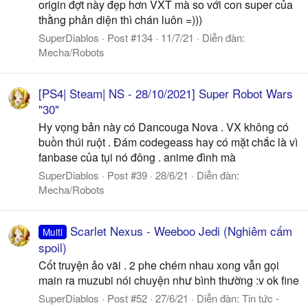
origin đợt này đẹp hơn VXT mà so với con super của
thằng phản diện thì chán luôn =)))
SuperDiablos
Post #134
11/7/21
Diễn đàn:
Mecha/Robots
[PS4| Steam| NS - 28/10/2021] Super Robot Wars
"30"
Hy vọng bản này có Dancouga Nova . VX không có
buồn thúi ruột . Đám codegeass hay có mặt chắc là vì
fanbase của tụi nó đông . anime đình mà
SuperDiablos
Post #39
28/6/21
Diễn đàn:
Mecha/Robots
Scarlet Nexus - Weeboo Jedi (Nghiêm cấm
Multi
spoil)
Cốt truyện ảo vãi . 2 phe chém nhau xong vẫn gọi
main ra muzubi nói chuyện như bình thường :v ok fine
SuperDiablos
Post #52
27/6/21
Diễn đàn:
Tin tức -