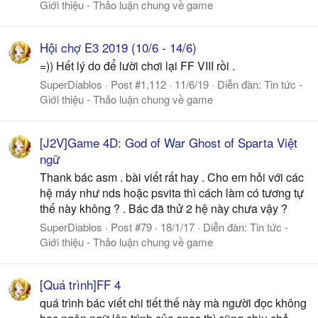
Giới thiệu - Thảo luận chung về game
Hội chợ E3 2019 (10/6 - 14/6)
=)) Hết lý do để lười chơi lại FF VIII rồi .
SuperDiablos
Post #1,112
11/6/19
Diễn đàn:
Tin tức -
Giới thiệu - Thảo luận chung về game
[J2V]Game 4D: God of War Ghost of Sparta Việt
ngữ
Thank bác asm . bài viết rất hay . Cho em hỏi với các
hệ máy như nds hoặc psvita thì cách làm có tương tự
thế này không ? . Bác đã thử 2 hệ này chưa vậy ?
SuperDiablos
Post #79
18/1/17
Diễn đàn:
Tin tức -
Giới thiệu - Thảo luận chung về game
[Quá trình]FF 4
quá trình bác viết chi tiết thế này mà người đọc không