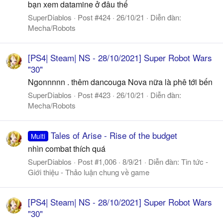
bạn xem datamine ở đâu thế
SuperDiablos
Post #424
26/10/21
Diễn đàn:
Mecha/Robots
[PS4| Steam| NS - 28/10/2021] Super Robot Wars
"30"
Ngonnnnn . thêm dancouga Nova nữa là phê tới bến
SuperDiablos
Post #423
26/10/21
Diễn đàn:
Mecha/Robots
Tales of Arise - Rise of the budget
Multi
nhìn combat thích quá
SuperDiablos
Post #1,006
8/9/21
Diễn đàn:
Tin tức -
Giới thiệu - Thảo luận chung về game
[PS4| Steam| NS - 28/10/2021] Super Robot Wars
"30"