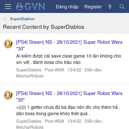
Đăng nhập
Register
SuperDiablos
Recent Content by SuperDiablos
[PS4| Steam| NS - 28/10/2021] Super Robot Wars
"30"
Ai kiếm được cái save clear game 10 lần không cho
xin với . đánh boss cho trâu nào
SuperDiablos
Post #939
13/4/22
Diễn đàn:
Mecha/Robots
[PS4| Steam| NS - 28/10/2021] Super Robot Wars
"30"
=))))) 1 getter chưa đủ bá đạo nên dlc cho thêm hả .
dàn boss trong game khóc thét quá .
SuperDiablos
Post #938
13/4/22
Diễn đàn:
Mecha/Robots