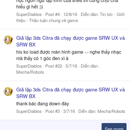
học ngôn ngữ lập trình của snes thì cũng chịu chả
hiểu gì hết :))
SuperDiablos
Post #4
12/8/16
Diễn đàn:
Tin tức - Giới
thiệu - Thảo luận chung về game
Giả lập 3ds Citra đã chạy được game SRW UX và
SRW BX
hix ko load được màn hình game -.- nghe thấy nhạc
mà thấy có 1 góc đen xì à
SuperDiablos
Post #22
5/7/16
Diễn đàn:
Mecha/Robots
Giả lập 3ds Citra đã chạy được game SRW UX và
SRW BX
thank bác đang down đây
SuperDiablos
Post #3
3/7/16
Diễn đàn:
Mecha/Robots
See more