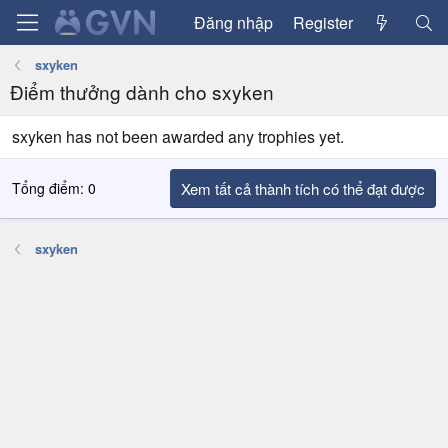
Đăng nhập
Register
sxyken
Điểm thưởng dành cho sxyken
sxyken has not been awarded any trophies yet.
Tổng điểm: 0
Xem tất cả thành tích có thể đạt được
sxyken