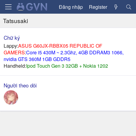
Đăng nhập
Register
Tatsusaki
Chữ ký
Lappy:
ASUS G60JX-RBBX05 REPUBLIC OF
GAMERS
:
Core i5 430M ~ 2.3Ghz, 4GB DDRAM3 1066,
nvidia GTS 360M 1GB GDDR5
Handheld:
Ipod Touch Gen 3 32GB + Nokia 1202
Người theo dõi