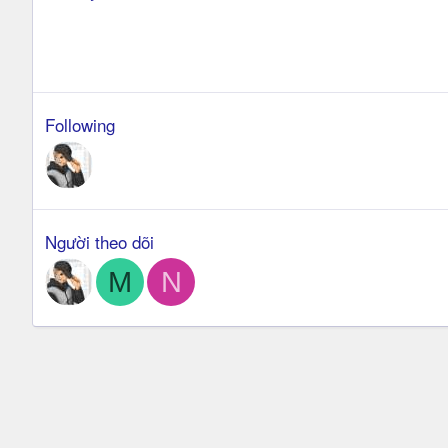
Following
Người theo dõi
M
N