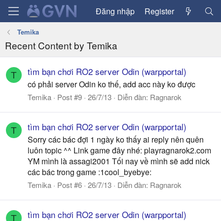
Đăng nhập
Register
Temika
Recent Content by Temika
tìm bạn chơi RO2 server Odin (warpportal)
T
có phải server Odin ko thế, add acc này ko được
Temika
Post #9
26/7/13
Diễn đàn:
Ragnarok
tìm bạn chơi RO2 server Odin (warpportal)
T
Sorry các bác đợi 1 ngày ko thấy ai reply nên quên
luôn topic ^^ Link game đây nhé: playragnarok2.com
YM mình là assagi2001 Tối nay về mình sẽ add nick
các bác trong game :1cool_byebye:
Temika
Post #6
26/7/13
Diễn đàn:
Ragnarok
tìm bạn chơi RO2 server Odin (warpportal)
T