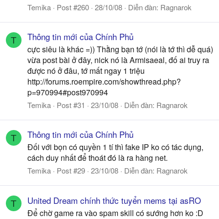
Temika
Post #260
28/10/08
Diễn đàn:
Ragnarok
Thông tin mới của Chính Phủ
T
cực siêu là khác =)) Thằng bạn tớ (nói là tớ thì dễ quá)
vừa post bài ở đây, nick nó là Armisaeal, đố ai truy ra
được nó ở đâu, tớ mất ngay 1 triệu
http://forums.roempire.com/showthread.php?
p=970994#post970994
Temika
Post #31
23/10/08
Diễn đàn:
Ragnarok
Thông tin mới của Chính Phủ
T
Đối với bọn có quyền 1 tí thì fake IP ko có tác dụng,
cách duy nhất để thoát đó là ra hàng net.
Temika
Post #29
23/10/08
Diễn đàn:
Ragnarok
United Dream chính thức tuyển mems tại asRO
T
Để chờ game ra vào spam skill có sướng hơn ko :D