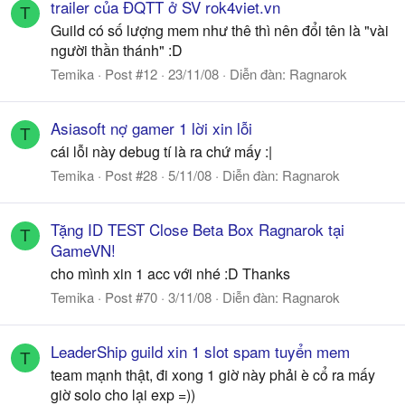
trailer của ĐQTT ở SV rok4viet.vn
T
Guild có số lượng mem như thê thì nên đổi tên là "vài
người thần thánh" :D
Temika
Post #12
23/11/08
Diễn đàn:
Ragnarok
Asiasoft nợ gamer 1 lời xin lỗi
T
cái lỗi này debug tí là ra chứ mấy :|
Temika
Post #28
5/11/08
Diễn đàn:
Ragnarok
Tặng ID TEST Close Beta Box Ragnarok tại
T
GameVN!
cho mình xin 1 acc với nhé :D Thanks
Temika
Post #70
3/11/08
Diễn đàn:
Ragnarok
LeaderShip guild xin 1 slot spam tuyển mem
T
team mạnh thật, đi xong 1 giờ này phải è cổ ra mấy
giờ solo cho lại exp =))