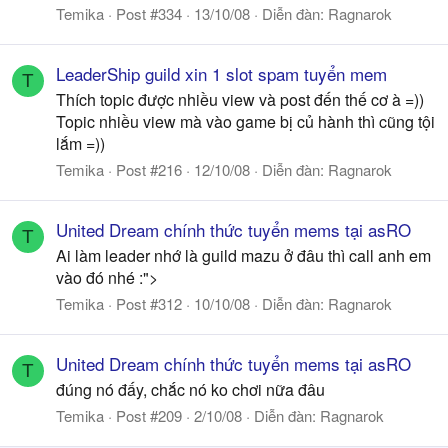
Temika
Post #334
13/10/08
Diễn đàn:
Ragnarok
LeaderShip guild xin 1 slot spam tuyển mem
T
Thích topic được nhiều view và post đến thế cơ à =))
Topic nhiều view mà vào game bị củ hành thì cũng tội
lắm =))
Temika
Post #216
12/10/08
Diễn đàn:
Ragnarok
United Dream chính thức tuyển mems tại asRO
T
Ai làm leader nhớ là guild mazu ở đâu thì call anh em
vào đó nhé :">
Temika
Post #312
10/10/08
Diễn đàn:
Ragnarok
United Dream chính thức tuyển mems tại asRO
T
đúng nó đấy, chắc nó ko chơi nữa đâu
Temika
Post #209
2/10/08
Diễn đàn:
Ragnarok