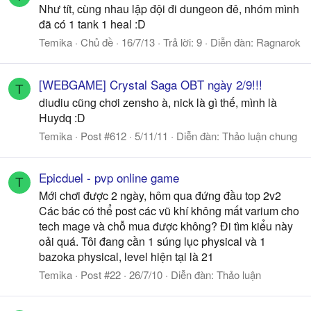
Như tít, cùng nhau lập đội đi dungeon đê, nhóm mình
đã có 1 tank 1 heal :D
Temika
Chủ đề
16/7/13
Trả lời: 9
Diễn đàn:
Ragnarok
[WEBGAME] Crystal Saga OBT ngày 2/9!!!
T
diudiu cũng chơi zensho à, nick là gì thế, mình là
Huydq :D
Temika
Post #612
5/11/11
Diễn đàn:
Thảo luận chung
Epicduel - pvp online game
T
Mới chơi được 2 ngày, hôm qua đứng đầu top 2v2
Các bác có thể post các vũ khí không mất varium cho
tech mage và chỗ mua được không? Đi tìm kiểu này
oải quá. Tôi đang cần 1 súng lục physical và 1
bazoka physical, level hiện tại là 21
Temika
Post #22
26/7/10
Diễn đàn:
Thảo luận