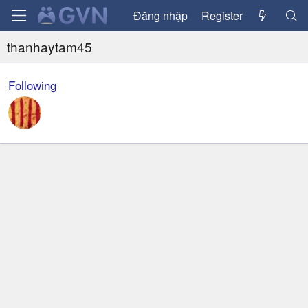
Đăng nhập
Register
thanhaytam45
Following