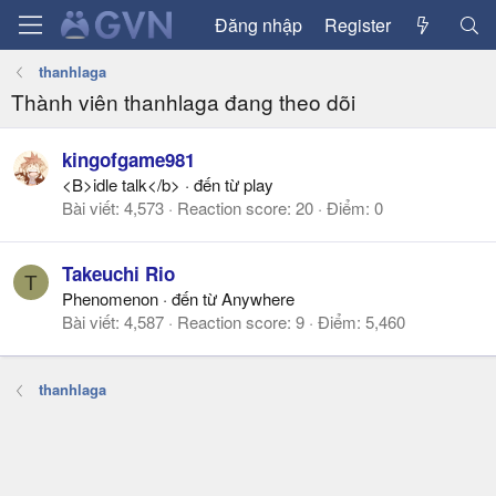
Đăng nhập
Register
thanhlaga
Thành viên thanhlaga đang theo dõi
kingofgame981
<B>idle talk</b>
·
đến từ
play
Bài viết
4,573
Reaction score
20
Điểm
0
Takeuchi Rio
T
Phenomenon
·
đến từ
Anywhere
Bài viết
4,587
Reaction score
9
Điểm
5,460
thanhlaga