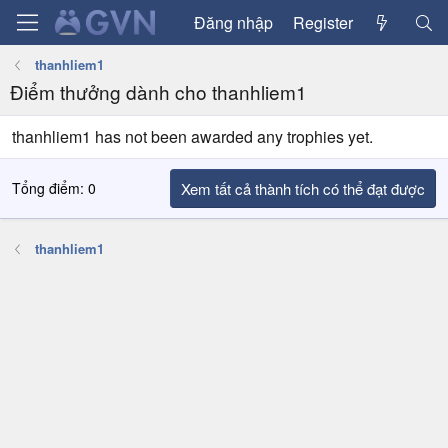
Đăng nhập
Register
thanhliem1
Điểm thưởng dành cho thanhliem1
thanhliem1 has not been awarded any trophies yet.
Tổng điểm: 0
Xem tất cả thành tích có thể đạt được
thanhliem1