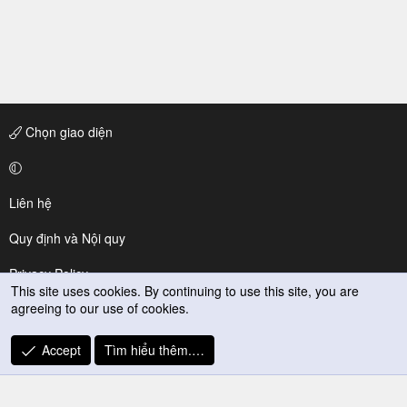
Chọn giao diện
Liên hệ
Quy định và Nội quy
Privacy Policy
This site uses cookies. By continuing to use this site, you are
agreeing to our use of cookies.
Trợ giúp
R
Accept
Tìm hiểu thêm.…
S
S