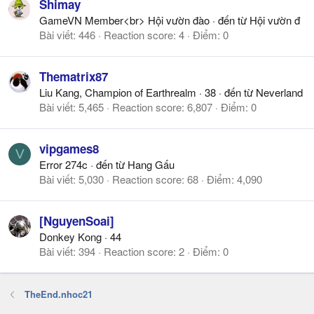
Shimay
GameVN Member<br> Hội vườn đào
·
đến từ
Hội vườn đ
Bài viết
446
Reaction score
4
Điểm
0
Thematrix87
Liu Kang, Champion of Earthrealm
·
38
·
đến từ
Neverland
Bài viết
5,465
Reaction score
6,807
Điểm
0
vipgames8
V
Error 274c
·
đến từ
Hang Gấu
Bài viết
5,030
Reaction score
68
Điểm
4,090
[NguyenSoai]
Donkey Kong
·
44
Bài viết
394
Reaction score
2
Điểm
0
TheEnd.nhoc21