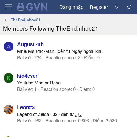
Đăng nhập
Register
TheEnd.nhoc21
Members Following TheEnd.nhoc21
August 4th
A
Mr & Ms Pac-Man
·
đến từ
Ngay ngoài kia
Bài viết
234
Reaction score
8
Điểm
0
kid4ever
K
Youtube Master Race
Bài viết
1
Reaction score
0
Điểm
0
Leon#3
Legend of Zelda
·
32
·
đến từ
¿¿¿
Bài viết
992
Reaction score
5,803
Điểm
3,530