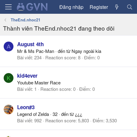
Đăng nhập
Register
TheEnd.nhoc21
Thành viên TheEnd.nhoc21 đang theo dõi
August 4th
A
Mr & Ms Pac-Man
·
đến từ
Ngay ngoài kia
Bài viết
234
Reaction score
8
Điểm
0
kid4ever
K
Youtube Master Race
Bài viết
1
Reaction score
0
Điểm
0
Leon#3
Legend of Zelda
·
32
·
đến từ
¿¿¿
Bài viết
992
Reaction score
5,803
Điểm
3,530