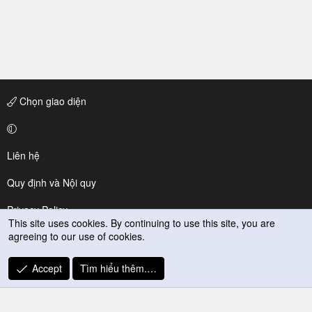
Chọn giao diện
Liên hệ
Quy định và Nội quy
Privacy Policy
This site uses cookies. By continuing to use this site, you are
agreeing to our use of cookies.
Trợ giúp
R
Accept
Tìm hiểu thêm.…
S
S