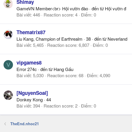
Shimay
GameVN Member<br> Hội vườn đào
·
đến từ
Hội vườn đ
Bài viết
446
Reaction score
4
Điểm
0
Thematrix87
Liu Kang, Champion of Earthrealm
·
38
·
đến từ
Neverland
Bài viết
5,465
Reaction score
6,807
Điểm
0
vipgames8
V
Error 274c
·
đến từ
Hang Gấu
Bài viết
5,030
Reaction score
68
Điểm
4,090
[NguyenSoai]
Donkey Kong
·
44
Bài viết
394
Reaction score
2
Điểm
0
TheEnd.nhoc21