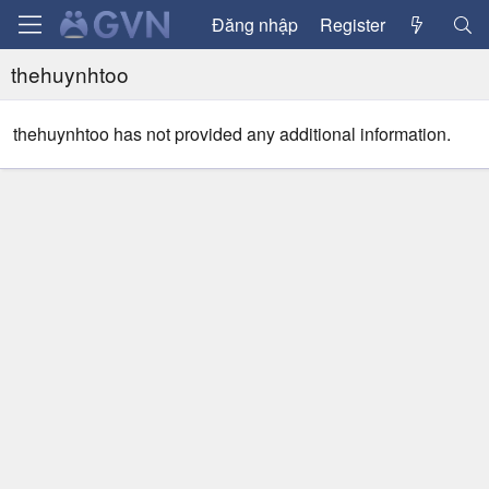
Đăng nhập
Register
thehuynhtoo
thehuynhtoo has not provided any additional information.