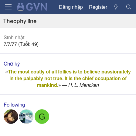
Đăng nhập
Register
Theophylline
Sinh nhật
7/7/77 (Tuổi: 49)
Chữ ký
«
The most costly of all follies is to believe passionately
in the palpably not true. It is the chief occupation of
mankind.
»
―
H. L. Mencken
Following
G