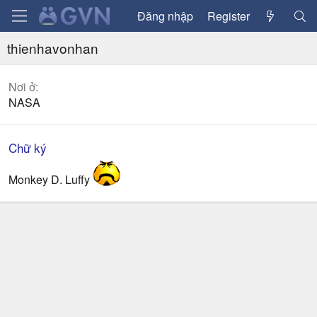
Đăng nhập
Register
thienhavonhan
Nơi ở
NASA
Chữ ký
Monkey D. Luffy