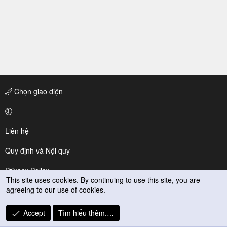
Chọn giao diện
Liên hệ
Quy định và Nội quy
Privacy Policy
This site uses cookies. By continuing to use this site, you are
agreeing to our use of cookies.
Trợ giúp
R
Accept
Tìm hiểu thêm.…
S