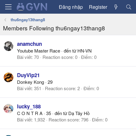
Đăng nhập
Register
thu6ngay13thang8
Members Following thu6ngay13thang8
anamchun
Youtube Master Race
·
đến từ
HN-VN
Bài viết
70
Reaction score
0
Điểm
0
DuyVip21
Donkey Kong
·
29
Bài viết
351
Reaction score
2
Điểm
0
lucky_188
C O N T R A
·
35
·
đến từ
Dạ Tây Hồ
Bài viết
1,932
Reaction score
796
Điểm
0