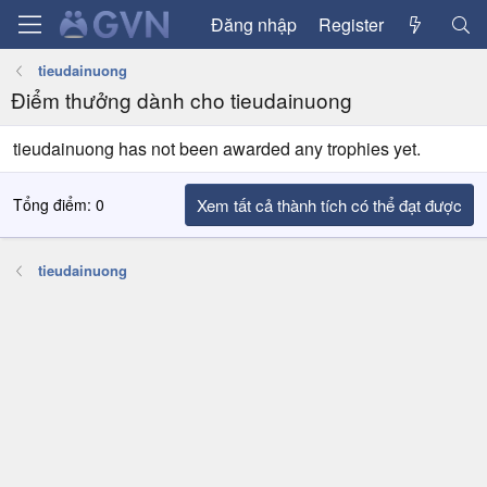
Đăng nhập
Register
tieudainuong
Điểm thưởng dành cho tieudainuong
tieudainuong has not been awarded any trophies yet.
Tổng điểm: 0
Xem tất cả thành tích có thể đạt được
tieudainuong