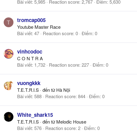
Bài viết
5,985
Reaction score
2,767
Điểm
5,630
tromcap005
T
Youtube Master Race
Bài viết
47
Reaction score
0
Điểm
0
vinhcodoc
C O N T R A
Bài viết
1,732
Reaction score
227
Điểm
0
vuongkkk
T.E.T.Я.I.S
·
đến từ
Hà Nội
Bài viết
588
Reaction score
844
Điểm
0
White_shark15
T.E.T.Я.I.S
·
đến từ
Melodic House
Bài viết
576
Reaction score
2
Điểm
0