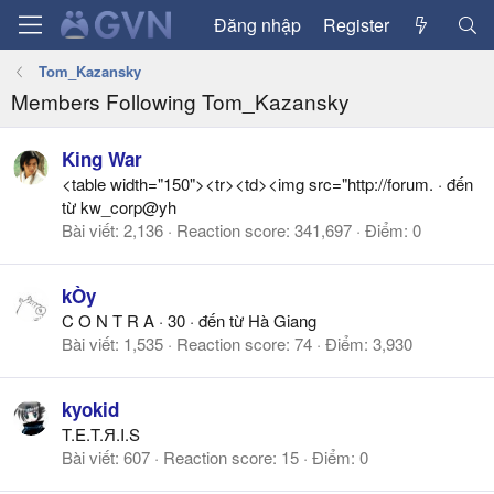
Đăng nhập
Register
Tom_Kazansky
Members Following Tom_Kazansky
King War
<table width="150"><tr><td><img src="http://forum.
·
đến
từ
kw_corp@yh
Bài viết
2,136
Reaction score
341,697
Điểm
0
kÒy
C O N T R A
·
30
·
đến từ
Hà Giang
Bài viết
1,535
Reaction score
74
Điểm
3,930
kyokid
T.E.T.Я.I.S
Bài viết
607
Reaction score
15
Điểm
0