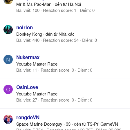
Mr & Ms Pac-Man
·
đến từ
Hà Nội
Bài viết
100
Reaction score
1
Điểm
0
noirion
Donkey Kong
·
đến từ
Nhà xác
Bài viết
440
Reaction score
34
Điểm
0
Nukermax
N
Youtube Master Race
Bài viết
11
Reaction score
0
Điểm
0
OsinLove
O
Youtube Master Race
Bài viết
27
Reaction score
0
Điểm
0
rongdoVN
Space Marine Doomguy
·
33
·
đến từ
TS-Pri GameVN
Bài viết
5,754
Reaction score
162,707
Điểm
32,280