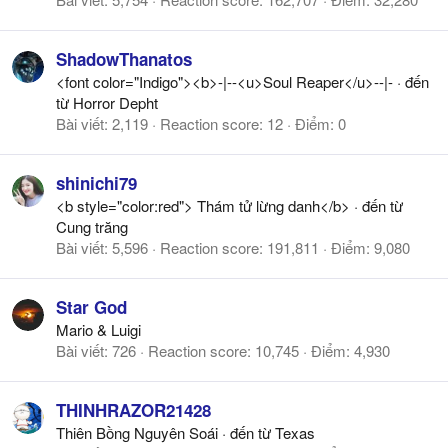
ShadowThanatos
<font color="Indigo"><b>-|--<u>Soul Reaper</u>--|-
·
đến
từ
Horror Depht
Bài viết
2,119
Reaction score
12
Điểm
0
shinichi79
<b style="color:red"> Thám tử lừng danh</b>
·
đến từ
Cung trăng
Bài viết
5,596
Reaction score
191,811
Điểm
9,080
Star God
Mario & Luigi
Bài viết
726
Reaction score
10,745
Điểm
4,930
THINHRAZOR21428
Thiên Bồng Nguyên Soái
·
đến từ
Texas