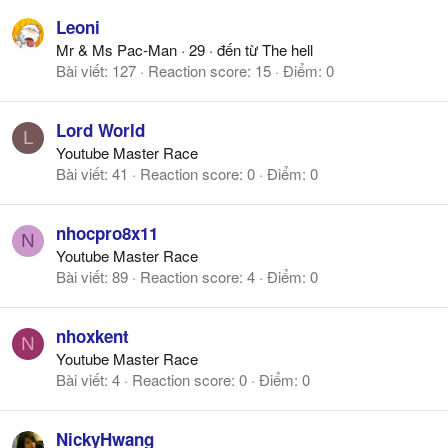
Leoni
Mr & Ms Pac-Man
·
29
·
đến từ
The hell
Bài viết
127
Reaction score
15
Điểm
0
Lord World
L
Youtube Master Race
Bài viết
41
Reaction score
0
Điểm
0
nhocpro8x11
N
Youtube Master Race
Bài viết
89
Reaction score
4
Điểm
0
nhoxkent
N
Youtube Master Race
Bài viết
4
Reaction score
0
Điểm
0
NickyHwang