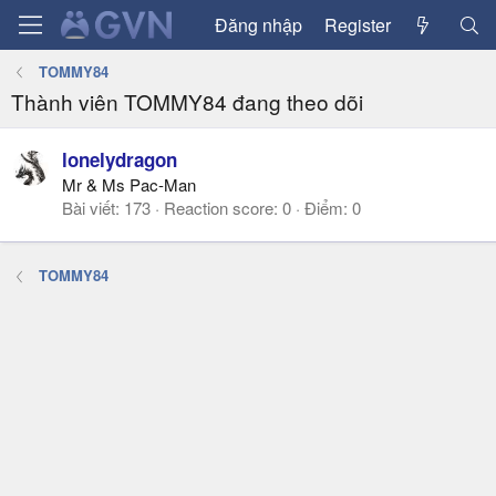
Đăng nhập
Register
TOMMY84
Thành viên TOMMY84 đang theo dõi
lonelydragon
Mr & Ms Pac-Man
Bài viết
173
Reaction score
0
Điểm
0
TOMMY84