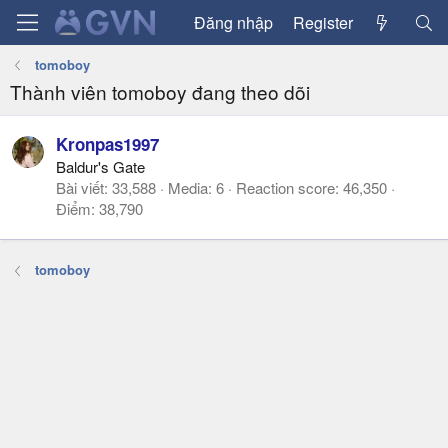
Đăng nhập
Register
tomoboy
Thành viên tomoboy đang theo dõi
Kronpas1997
Baldur's Gate
Bài viết
33,588
Media
6
Reaction score
46,350
Điểm
38,790
tomoboy