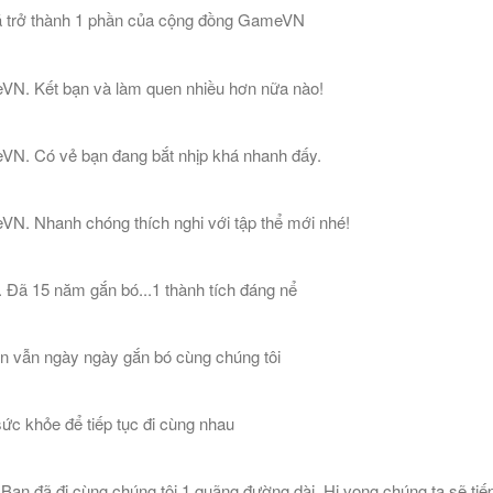
đã trở thành 1 phần của cộng đồng GameVN
eVN. Kết bạn và làm quen nhiều hơn nữa nào!
eVN. Có vẻ bạn đang bắt nhịp khá nhanh đấy.
VN. Nhanh chóng thích nghi với tập thể mới nhé!
Đã 15 năm gắn bó...1 thành tích đáng nể
n vẫn ngày ngày gắn bó cùng chúng tôi
ức khỏe để tiếp tục đi cùng nhau
n đã đi cùng chúng tôi 1 quãng đường dài. Hi vọng chúng ta sẽ tiếp