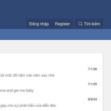
Đăng nhập
Register
Tìm kiếm
7/1/26
n cột mốc 20 năm vào năm sau nhé
7/1/25
Come and get me baby
9/8/24
óp cho sự phát triển của diễn đàn