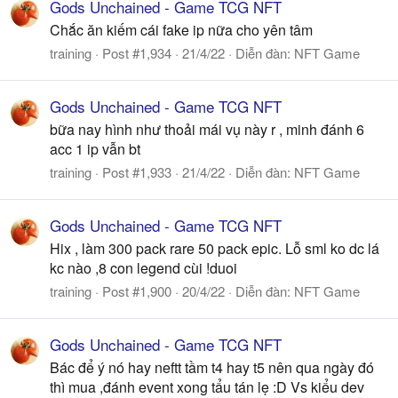
Gods Unchained - Game TCG NFT
Chắc ăn kiếm cái fake ip nữa cho yên tâm
training
Post #1,934
21/4/22
Diễn đàn:
NFT Game
Gods Unchained - Game TCG NFT
bữa nay hình như thoải mái vụ này r , minh đánh 6
acc 1 ip vẫn bt
training
Post #1,933
21/4/22
Diễn đàn:
NFT Game
Gods Unchained - Game TCG NFT
Hix , làm 300 pack rare 50 pack epic. Lỗ sml ko dc lá
kc nào ,8 con legend cùi !duoi
training
Post #1,900
20/4/22
Diễn đàn:
NFT Game
Gods Unchained - Game TCG NFT
Bác để ý nó hay neftt tầm t4 hay t5 nên qua ngày đó
thì mua ,đánh event xong tẩu tán lẹ :D Vs kiểu dev