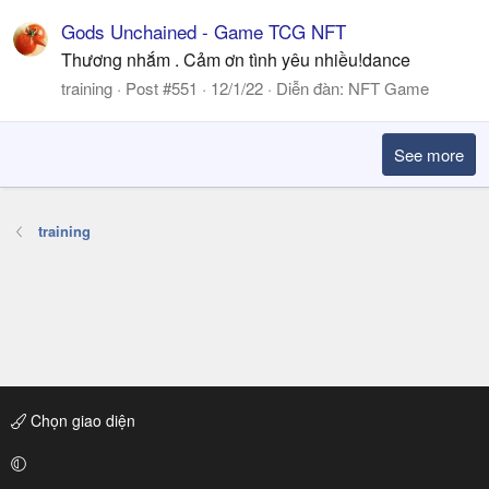
Gods Unchained - Game TCG NFT
Thương nhắm . Cảm ơn tình yêu nhiều!dance
training
Post #551
12/1/22
Diễn đàn:
NFT Game
See more
training
Chọn giao diện