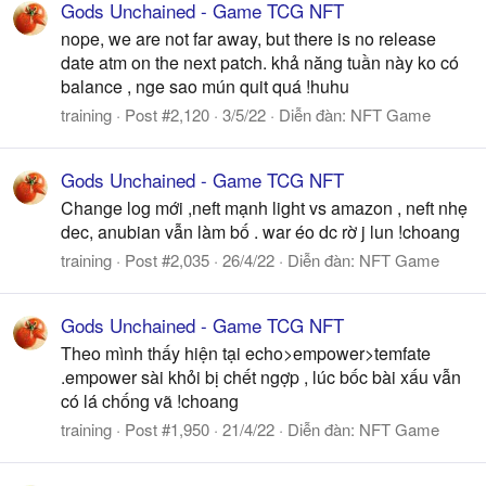
Gods Unchained - Game TCG NFT
nope, we are not far away, but there is no release
date atm on the next patch. khả năng tuần này ko có
balance , nge sao mún quit quá !huhu
training
Post #2,120
3/5/22
Diễn đàn:
NFT Game
Gods Unchained - Game TCG NFT
Change log mới ,neft mạnh light vs amazon , neft nhẹ
dec, anubian vẫn làm bố . war éo dc rờ j lun !choang
training
Post #2,035
26/4/22
Diễn đàn:
NFT Game
Gods Unchained - Game TCG NFT
Theo mình thấy hiện tại echo>empower>temfate
.empower sài khỏi bị chết ngợp , lúc bốc bài xấu vẫn
có lá chống vã !choang
training
Post #1,950
21/4/22
Diễn đàn:
NFT Game