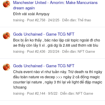
Manchester United - Amorim: Make Mancunians
dream again
Đỉnh vãi xoài Amyquy
training
Post #2,758
24/2/25
Diễn đàn:
Thể thao
Gods Unchained - Game TCG NFT
Box bị ẩn ko thấy , bác nào lập cái topic ngoài đi cho
ae thấy còn lấy lì xì . giá dg là 2.68 usd thơm vãi bìu
training
Post #2,436
20/2/24
Diễn đàn:
NFT Game
Gods Unchained - Game TCG NFT
Chưa event nào vl như tuần này. Trừ death ra thì ngày
đầu toàn nature vs decep >>> ngày 2 cả đống magic
counter lại nature , ngày 3 thì lại về light để đập magic
!choang
training
Post #2,144
9/5/22
Diễn đàn:
NFT Game