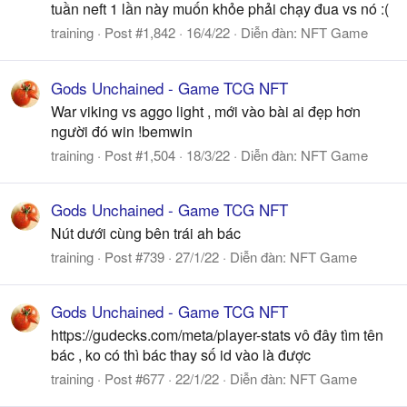
tuần neft 1 lần này muốn khỏe phải chạy đua vs nó :(
training
Post #1,842
16/4/22
Diễn đàn:
NFT Game
Gods Unchained - Game TCG NFT
War viking vs aggo light , mới vào bài ai đẹp hơn
người đó win !bemwin
training
Post #1,504
18/3/22
Diễn đàn:
NFT Game
Gods Unchained - Game TCG NFT
Nút dưới cùng bên trái ah bác
training
Post #739
27/1/22
Diễn đàn:
NFT Game
Gods Unchained - Game TCG NFT
https://gudecks.com/meta/player-stats vô đây tìm tên
bác , ko có thì bác thay số id vào là được
training
Post #677
22/1/22
Diễn đàn:
NFT Game