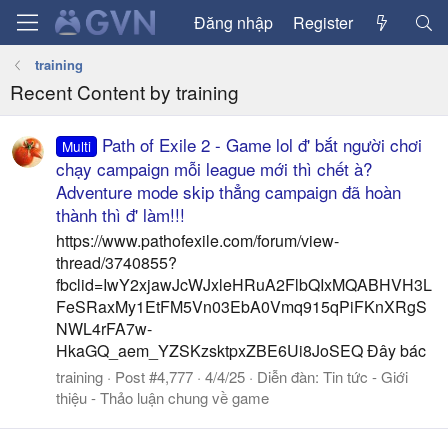
Đăng nhập
Register
training
Recent Content by training
Path of Exile 2 - Game lol đ' bắt người chơi
Multi
chạy campaign mỗi league mới thì chết à?
Adventure mode skip thẳng campaign đã hoàn
thành thì đ' làm!!!
https://www.pathofexile.com/forum/view-
thread/3740855?
fbclid=IwY2xjawJcWJxleHRuA2FlbQIxMQABHVH3L
FeSRaxMy1EtFM5Vn03EbA0Vmq915qPiFKnXRgS
NWL4rFA7w-
HkaGQ_aem_YZSKzsktpxZBE6Ui8JoSEQ Đây bác
training
Post #4,777
4/4/25
Diễn đàn:
Tin tức - Giới
thiệu - Thảo luận chung về game