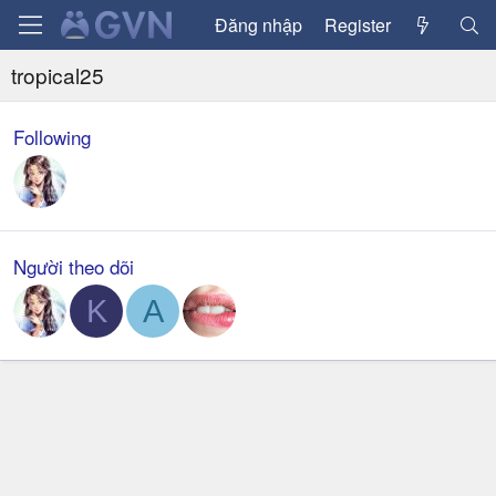
Đăng nhập
Register
tropical25
Following
Người theo dõi
K
A