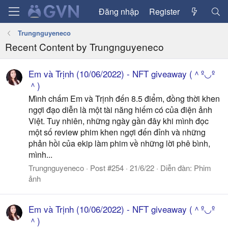
Đăng nhập
Register
Trungnguyeneco
Recent Content by Trungnguyeneco
Em và Trịnh (10/06/2022) - NFT giveaway (＾º◡º
＾)
Mình chấm Em và Trịnh đến 8.5 điểm, đồng thời khen
ngợi đạo diễn là một tài năng hiếm có của điện ảnh
Việt. Tuy nhiên, những ngày gần đây khi mình đọc
một số review phim khen ngợi đến đỉnh và những
phản hồi của ekip làm phim về những lời phê bình,
mình...
Trungnguyeneco
Post #254
21/6/22
Diễn đàn:
Phim
ảnh
Em và Trịnh (10/06/2022) - NFT giveaway (＾º◡º
＾)