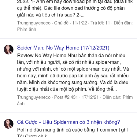
2022. 1- Anh em hay download phim tại đâu (đưa link
cụ thể nhé). Các file download thường có độ phân
giải nào và tiêu chí ra sao? 2-...
Trungnguyeneco
Chủ đề
11/1/22
Trả lời: 11
Diễn đàn:
Phim ảnh
Spider-Man: No Way Home (17/12/2021)
Review No Way Home Như bản thân đã nói nhiều
lần, với nhiều người, sẽ có rất nhiều spider-man,
nhưng với mình, chỉ có một spider-man duy nhất. Và
hôm nay, mình đã được gặp lại anh ấy sau rất nhiều
năm. Mình đã khóc trong sung sướng. Và đó là điều
tuyệt diệu nhất của một bộ phim. Về tổng thể...
Trungnguyeneco
Post #2,431
17/12/21
Diễn đàn:
Phim
ảnh
Cá Cược - Liệu Spiderman có 3 nhện không?
Poll nó đâu mang tính cá cuộc bằng 1 comment ghi
Tôi Cược chứ