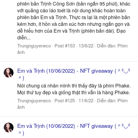
phiên bản Trịnh Công Sơn (bản ngắn 95 phút), khác
với quảng cáo láo toét là nội dung khác hoàn toàn
phiên bản Em và Trịnh. Thực ra lại là một phiên bản
kém hơn, ít hồn và cảm xúc hơn nhưng ngắn gọn và
dễ hiểu hơn của Em và Trịnh (phiên bản dài). Đạo
diễn...
Trungnguyeneco
Post #153
13/6/22
Diễn đàn:
Phim
ảnh
Em và Trịnh (10/06/2022) - NFT giveaway (＾º◡º
＾)
Nói chung cá nhân mình thì thấy đây là phim Phake.
Mọi thứ tuy đẹp và giống thật thì vẫn là hàng Phake.
Trungnguyeneco
Post #125
11/6/22
Diễn đàn:
Phim
ảnh
Em và Trịnh (10/06/2022) - NFT giveaway (＾º◡º
＾)