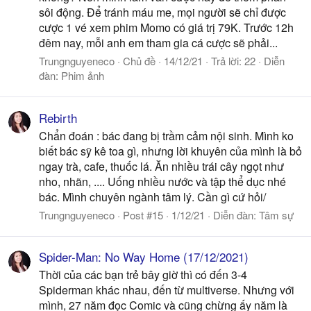
sôi động. Để tránh máu me, mọi người sẽ chỉ được
cược 1 vé xem phim Momo có giá trị 79K. Trước 12h
đêm nay, mỗi anh em tham gia cá cược sẽ phải...
Trungnguyeneco
Chủ đề
14/12/21
Trả lời: 22
Diễn
đàn:
Phim ảnh
Rebirth
Chẩn đoán : bác đang bị trầm cảm nội sinh. Mình ko
biết bác sỹ kê toa gì, nhưng lời khuyên của mình là bỏ
ngay trà, cafe, thuốc lá. Ăn nhiều trái cây ngọt như
nho, nhãn, .... Uống nhiều nước và tập thể dục nhé
bác. Mình chuyên ngành tâm lý. Cần gì cứ hỏi/
Trungnguyeneco
Post #15
1/12/21
Diễn đàn:
Tâm sự
Spider-Man: No Way Home (17/12/2021)
Thời của các bạn trẻ bây giờ thì có đến 3-4
Spiderman khác nhau, đến từ multiverse. Nhưng với
mình, 27 năm đọc Comic và cũng chừng ấy năm là