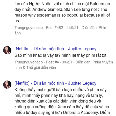
fan của Người Nhện, với mình chỉ có một Spiderman
duy nhất: Andrew Garfield. Stan Lee từng nói : The
reason why spiderman is so poppular because all of
us...
Trungnguyeneco
Post #482
11/9/21
Diễn đàn:
Phim
ảnh
[Netflix] - Di sản mộc tinh - Jupiter Legacy
Sao mình khác lạ vậy ta? mình lại thấy phim rất tốt
Trungnguyeneco
Post #4
9/6/21
Diễn đàn:
Phim truyền
hình & Thế giới diễn viên
[Netflix] - Di sản mộc tinh - Jupiter Legacy
Không thấy mọi người bàn luận nhiều về phim này
nhỉ, mình thấy phim này khá hay, nặng về tâm lý,
nhưng diễn xuất của các diễn viên đồng đều và
không quá cường điệu. Xem cảm thấy dễ chịu và có
nhiều tư duy suy nghĩ hơn Umbrella Academy. Điểm