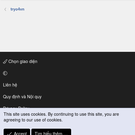
tryo4vn
Chọn giao diện
Liên hệ
Quy định và Nội quy
Privacy Policy
This site uses cookies. By continuing to use this site, you are
agreeing to our use of cookies.
Trợ giúp
R
Accept
Tìm hiểu thêm.…