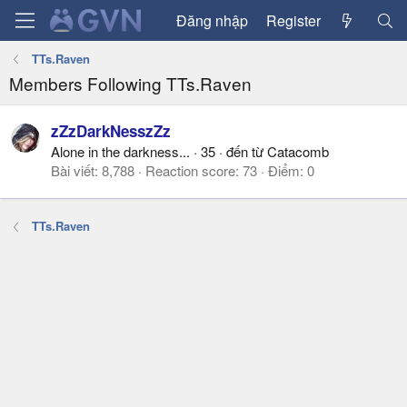
Đăng nhập
Register
TTs.Raven
Members Following TTs.Raven
zZzDarkNesszZz
Alone in the darkness...
·
35
·
đến từ
Catacomb
Bài viết
8,788
Reaction score
73
Điểm
0
TTs.Raven