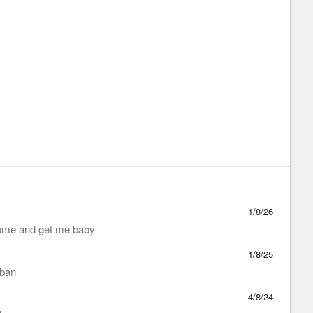
1/8/26
Come and get me baby
1/8/25
 bạn
4/8/24