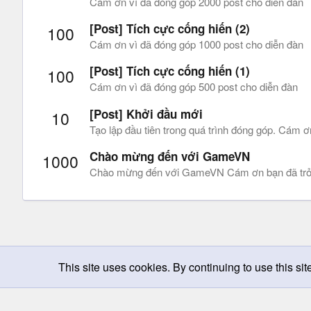
Cám ơn vì đã đóng góp 2000 post cho diễn đàn
[Post] Tích cực cống hiến (2)
100
Cám ơn vì đã đóng góp 1000 post cho diễn đàn
[Post] Tích cực cống hiến (1)
100
Cám ơn vì đã đóng góp 500 post cho diễn đàn
[Post] Khởi đầu mới
10
Tạo lập đầu tiên trong quá trình đóng góp. Cám ơ
Chào mừng đến với GameVN
1000
Chào mừng đến với GameVN Cám ơn bạn đã trở
This site uses cookies. By continuing to use this sit
Chọn giao diện
Change width