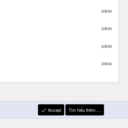
2/8/24
2/8/24
2/8/24
2/8/24
Accept
Tìm hiểu thêm.…
R
Liên hệ
Quy định và Nội quy
Privacy Policy
Trợ giúp
S
S