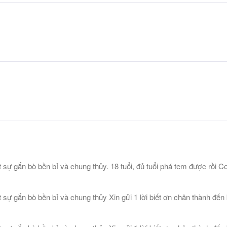
ự gắn bò bền bỉ và chung thủy. 18 tuổi, đủ tuổi phá tem được rồi 
ự gắn bò bền bỉ và chung thủy Xin gửi 1 lời biết ơn chân thành đến