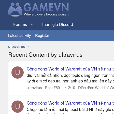
Forums
Tham gia Discord
Latest activity
Register
ultravirus
Recent Content by ultravirus
Cộng đồng World of Warcraft của VN sẽ như t
U
đíu, vãi hết cả nhồn, đọc topic đang ngon trớn
kỹ đi em có đẹp trai hơn anh éo đâu mà lên đây
ultravirus
Post #89
1/12/10
Diễn đàn:
World of Wa
Cộng đồng World of Warcraft của VN sẽ như t
U
Chẹp lâu lắm rồi mới lại post bài :) Như nãy giờ 