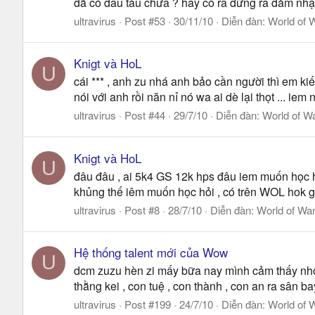
đã có đầu tàu chưa ? hay có ra đứng ra đảm nhận 
ultravirus
Post #53
30/11/10
Diễn đàn:
World of W
Knigt và HoL
U
cái *** , anh zu nhá anh bảo cần người thì em kiế
nói với anh rồi năn nỉ nó wa ai dè lại thọt ... ie
ultravirus
Post #44
29/7/10
Diễn đàn:
World of Wa
Knigt và HoL
U
đâu đâu , ai 5k4 GS 12k hps đâu iem muốn học h
khủng thế iêm muốn học hỏi , có trên WOL hok gu
ultravirus
Post #8
28/7/10
Diễn đàn:
World of War
Hệ thống talent mới của Wow
U
dcm zuzu hèn zi mấy bữa nay mình cảm thấy nhột n
thằng kei , con tuệ , con thành , con an ra sân 
ultravirus
Post #199
24/7/10
Diễn đàn:
World of W