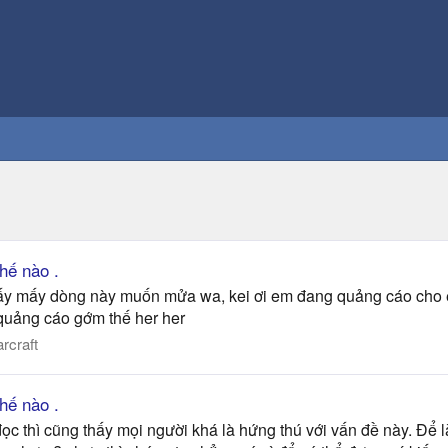
hế nào .
 thấy mấy dòng này muốn mửa wa, kei ơi em đang quảng cáo cho e
 quảng cáo gớm thế her her
rcraft
hế nào .
đọc thì cũng thấy mọi người khá là hứng thú với vấn đề này. Để l