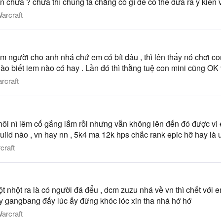
chưa ? chưa thì chúng ta chẳng có gì để có thể đưa ra ý kiến vì
arcraft
m người cho anh nhá chứ em có bít đâu , thì lên thấy nó chơi con 
m nào biết iem nào có hay . Lần đó thì thằng tuệ con mini cũng OK 
rcraft
õi nì iêm cố gắng lắm rồi nhưng vẫn không lên đến đó được vì é
ild nào , vn hay nn , 5k4 ma 12k hps chắc rank epic hỡ hay là 
craft
hột ra là có người đá đểu , dcm zuzu nhá về vn thì chết với em 
bay gangbang đấy lúc ấy đừng khóc lóc xin tha nhá hớ hớ
arcraft