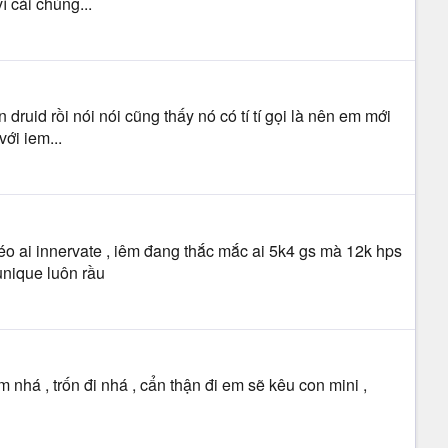
 cái chúng...
druid rồi nói nói cũng thấy nó có tí tí gọi là nên em mới
với iem...
o ai innervate , iêm đang thắc mắc ai 5k4 gs mà 12k hps
unique luôn rầu
nhá , trốn đi nhá , cẩn thận đi em sẽ kêu con mini ,