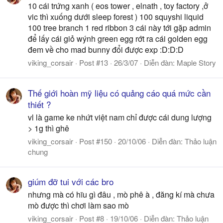
10 cái trứng xanh ( eos tower , elnath , toy factory ,ở
vic thì xuống dưới sleep forest ) 100 squyshi liquid
100 tree branch 1 red ribbon 3 cái này tới gặp admin
để lấy cái giỏ wýnh green egg rớt ra cái golden egg
đem về cho mad bunny đổi được exp :D:D:D
viking_corsair
Post #13
26/3/07
Diễn đàn:
Maple Story
Thế giới hoàn mỹ liệu có quảng cáo quá mức cần
thiết ?
vl là game ke nhứt việt nam chỉ được cái dung lượng
> 1g thì ghê
viking_corsair
Post #150
20/10/06
Diễn đàn:
Thảo luận
chung
giúm đỡ tui với các bro
nhưng mà có hĩu gì đâu , mò phê à , đăng kí mà chưa
mò được thì chơi làm sao mò
viking_corsair
Post #8
19/10/06
Diễn đàn:
Thảo luận