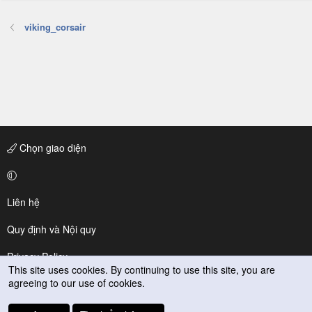
viking_corsair
Chọn giao diện
Liên hệ
Quy định và Nội quy
Privacy Policy
This site uses cookies. By continuing to use this site, you are
agreeing to our use of cookies.
Trợ giúp
R