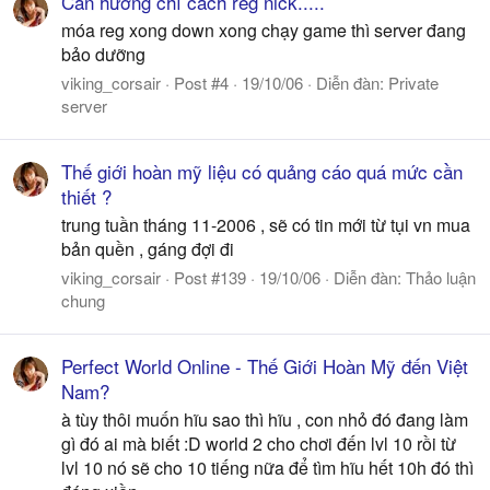
Cần hướng chỉ cách reg nick.....
móa reg xong down xong chạy game thì server đang
bảo dưỡng
viking_corsair
Post #4
19/10/06
Diễn đàn:
Private
server
Thế giới hoàn mỹ liệu có quảng cáo quá mức cần
thiết ?
trung tuần tháng 11-2006 , sẽ có tin mới từ tụi vn mua
bản quền , gáng đợi đi
viking_corsair
Post #139
19/10/06
Diễn đàn:
Thảo luận
chung
Perfect World Online - Thế Giới Hoàn Mỹ đến Việt
Nam?
à tùy thôi muốn hĩu sao thì hĩu , con nhỏ đó đang làm
gì đó ai mà biết :D world 2 cho chơi đến lvl 10 rồi từ
lvl 10 nó sẽ cho 10 tiếng nữa để tìm hĩu hết 10h đó thì