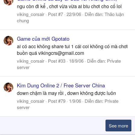
ngu còn đi kể , chơi vừa vừa ai bĩu chơi cho cố lol
viking_corsair
Post #7
22/9/06
Diễn đàn:
Thảo luận
chung
Game của mới Gpotato
ai có acc không share tui 1 cái coi không có mà chơi
buồn quá
vikingcrs@gmail.com
viking_corsair
Post #33
18/9/06
Diễn đàn:
Private
server
Kim Dung Online 2 / Free Server China
down chậm là may rồi , down không được luôn
viking_corsair
Post #79
1/9/06
Diễn đàn:
Private
server
See more