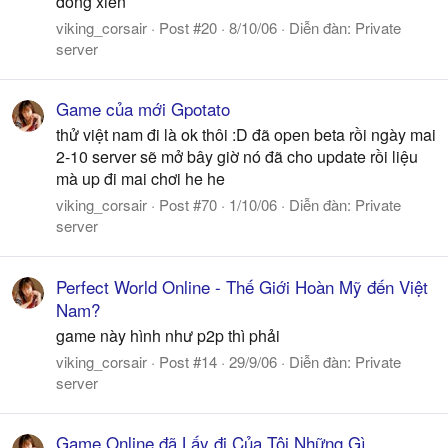
đóng xiền
viking_corsair
Post #20
8/10/06
Diễn đàn:
Private
server
Game của mới Gpotato
thử việt nam đi là ok thôi :D đã open beta rồi ngày mai
2-10 server sẽ mở bây giờ nó đã cho update rồi liệu
mà up đi mai chơi he he
viking_corsair
Post #70
1/10/06
Diễn đàn:
Private
server
Perfect World Online - Thế Giới Hoàn Mỹ đến Việt
Nam?
game này hình như p2p thì phải
viking_corsair
Post #14
29/9/06
Diễn đàn:
Private
server
Game Online đã Lấy đi Của Tôi Những Gì…,