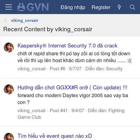
Đăng nhập
Register
viking_corsair
Recent Content by viking_corsair
Kaspersky® Internet Security 7.0 đã crack
chời ơi rapid share thì pó tay zồi ai có lòng tốt down
về rồi thì up lên host khác dùm cám ơn nhiều ....... :((
viking_corsair
Post #6
6/7/07
Diễn đàn:
Security
Hướng dẫn chơi GGXX#R on9 ( Còn update) !!!
forward cho modem Daytex vigor 2005 sao vay ba
con ?
viking_corsair
Post #41
9/4/07
Diễn đàn:
Fighting
Game Club
Tìm hiểu về event quest nào xD