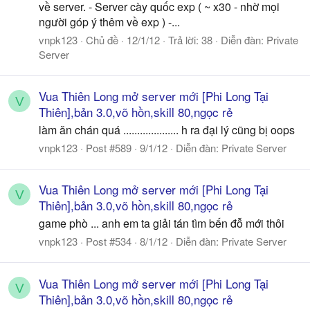
về server. - Server cày quốc exp ( ~ x30 - nhờ mọi
người góp ý thêm về exp ) -...
vnpk123
Chủ đề
12/1/12
Trả lời: 38
Diễn đàn:
Private
Server
Vua Thiên Long mở server mới [Phi Long Tại
V
Thiên],bản 3.0,võ hồn,skill 80,ngọc rẻ
làm ăn chán quá .................... h ra đại lý cũng bị oops
vnpk123
Post #589
9/1/12
Diễn đàn:
Private Server
Vua Thiên Long mở server mới [Phi Long Tại
V
Thiên],bản 3.0,võ hồn,skill 80,ngọc rẻ
game phò ... anh em ta giải tán tìm bến đỗ mới thôi
vnpk123
Post #534
8/1/12
Diễn đàn:
Private Server
Vua Thiên Long mở server mới [Phi Long Tại
V
Thiên],bản 3.0,võ hồn,skill 80,ngọc rẻ