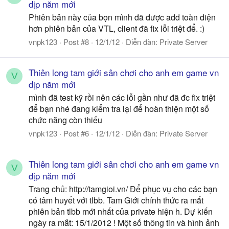
dịp năm mới
Phiên bản này của bọn mình đã được add toàn diện
hơn phiên bản của VTL, client đã fix lỗi triệt để. :)
vnpk123
Post #8
12/1/12
Diễn đàn:
Private Server
Thiên long tam giới sân chơi cho anh em game vn
V
dịp năm mới
mình đã test kỹ rồi nên các lỗi gần như đã đc fix triệt
để bạn nhé đang kiểm tra lại để hoàn thiện một số
chức năng còn thiếu
vnpk123
Post #6
12/1/12
Diễn đàn:
Private Server
Thiên long tam giới sân chơi cho anh em game vn
V
dịp năm mới
Trang chủ: http://tamgioi.vn/ Để phục vụ cho các bạn
có tâm huyết với tlbb. Tam Giới chính thức ra mắt
phiên bản tlbb mới nhất của private hiện h. Dự kiến
ngày ra mắt: 15/1/2012 ! Một số thông tin và hình ảnh