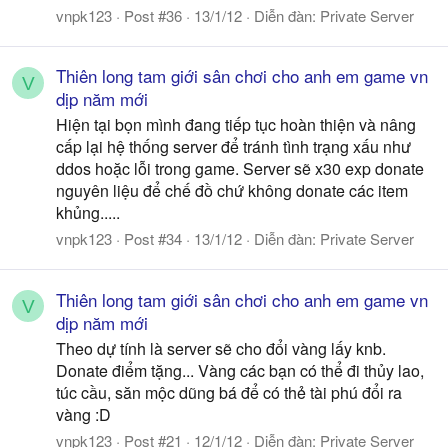
vnpk123
Post #36
13/1/12
Diễn đàn:
Private Server
Thiên long tam giới sân chơi cho anh em game vn
V
dịp năm mới
Hiện tại bọn mình đang tiếp tục hoàn thiện và nâng
cấp lại hệ thống server để tránh tình trạng xấu như
ddos hoặc lỗi trong game. Server sẽ x30 exp donate
nguyên liệu để chế đồ chứ không donate các item
khủng.....
vnpk123
Post #34
13/1/12
Diễn đàn:
Private Server
Thiên long tam giới sân chơi cho anh em game vn
V
dịp năm mới
Theo dự tính là server sẽ cho đổi vàng lấy knb.
Donate điểm tặng... Vàng các bạn có thể đi thủy lao,
túc cầu, săn mộc dũng bá để có thẻ tài phú đổi ra
vàng :D
vnpk123
Post #21
12/1/12
Diễn đàn:
Private Server