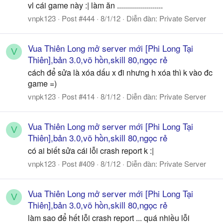
vl cái game này :| làm ăn .......................
vnpk123
Post #444
8/1/12
Diễn đàn:
Private Server
Vua Thiên Long mở server mới [Phi Long Tại
V
Thiên],bản 3.0,võ hồn,skill 80,ngọc rẻ
cách để sửa là xóa dấu x đi nhưng h xóa thì k vào đc
game =)
vnpk123
Post #414
8/1/12
Diễn đàn:
Private Server
Vua Thiên Long mở server mới [Phi Long Tại
V
Thiên],bản 3.0,võ hồn,skill 80,ngọc rẻ
có ai biết sửa cái lỗi crash report k :|
vnpk123
Post #409
8/1/12
Diễn đàn:
Private Server
Vua Thiên Long mở server mới [Phi Long Tại
V
Thiên],bản 3.0,võ hồn,skill 80,ngọc rẻ
làm sao để hết lỗi crash report ... quá nhiều lỗi