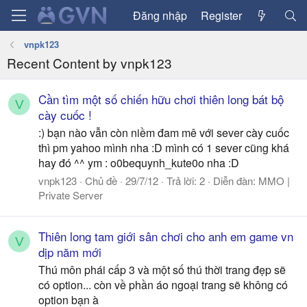
Đăng nhập
Register
vnpk123
Recent Content by vnpk123
Cần tìm một số chiến hữu chơi thiên long bát bộ
V
cày cuốc !
:) bạn nào vẫn còn niềm đam mê với sever cày cuốc
thì pm yahoo mình nha :D mình có 1 sever cũng khá
hay đó ^^ ym : o0bequynh_kute0o nha :D
vnpk123
Chủ đề
29/7/12
Trả lời: 2
Diễn đàn:
MMO |
Private Server
Thiên long tam giới sân chơi cho anh em game vn
V
dịp năm mới
Thú môn phái cấp 3 và một số thú thời trang đẹp sẽ
có option... còn về phần áo ngoại trang sẽ không có
option bạn à