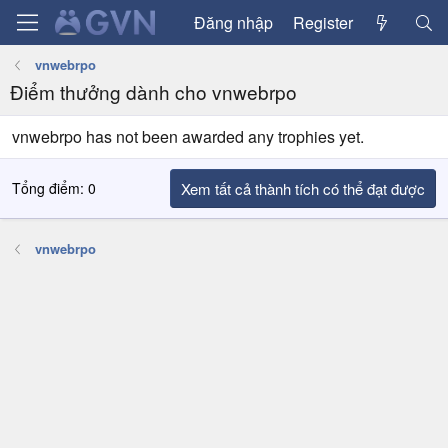
Đăng nhập
Register
vnwebrpo
Điểm thưởng dành cho vnwebrpo
vnwebrpo has not been awarded any trophies yet.
Tổng điểm: 0
Xem tất cả thành tích có thể đạt được
vnwebrpo