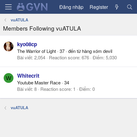
Đăng nhập
Register
vuATULA
Members Following vuATULA
kyo08cp
The Warrior of Light
·
37
·
đến từ
hàng xóm devil
Bài viết
2,054
Reaction score
676
Điểm
5,030
Whitecrit
W
Youtube Master Race
·
34
Bài viết
8
Reaction score
1
Điểm
0
vuATULA