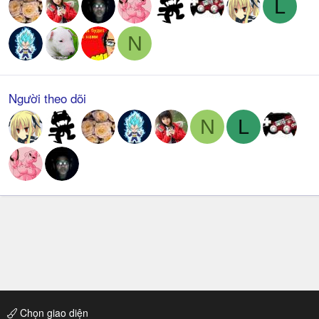
L
N
Người theo dõi
N
L
Chọn giao diện