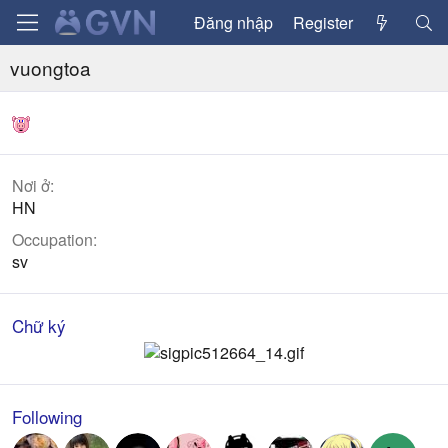
Đăng nhập
Register
vuongtoa
Nơi ở
HN
Occupation
sv
Chữ ký
Following