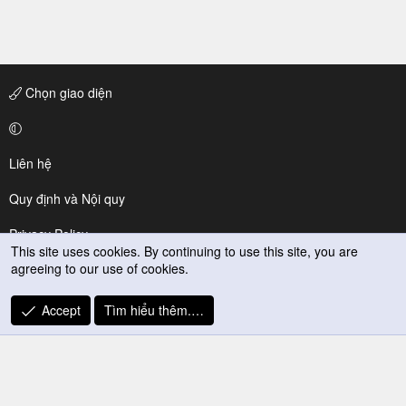
Chọn giao diện
Liên hệ
Quy định và Nội quy
Privacy Policy
This site uses cookies. By continuing to use this site, you are
agreeing to our use of cookies.
Trợ giúp
R
Accept
Tìm hiểu thêm.…
S
S