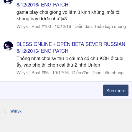
8/12/2016/ ENG PATCH
game play chơi giống võ lâm 3 kinh khủng, mỗi tội
không bay được như jx3
Willyk
Post #100
10/12/16
Diễn đàn:
Thảo luận chung
BLESS ONLINE - OPEN BETA SEVER RUSSIAN
8/12/2016/ ENG PATCH
Thống nhất chơi sv thứ 4 cái mà có chữ KOH ở cuối
ấy, vào phe thì chọn cái thứ 2 nhé Union
Willyk
Post #95
10/12/16
Diễn đàn:
Thảo luận chung
See more
Willyk