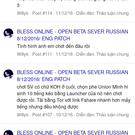
3
Willyk
Post #114
11/12/16
Diễn đàn:
Thảo luận chung
BLESS ONLINE - OPEN BETA SEVER RUSSIAN
8/12/2016/ ENG PATCH
Tình hình anh em chơi đến đâu rồi
Willyk
Post #111
11/12/16
Diễn đàn:
Thảo luận chung
BLESS ONLINE - OPEN BETA SEVER RUSSIAN
8/12/2016/ ENG PATCH
chơi SV có chữ KOH ở cuối, chọn phe Union Mình hi
sinh 10 tiếng kéo bằng Launcher của nó nên chơi
được rồi. Tải bằng Tor với link Fshare nhanh hơn mấy
tiếng nhưng đều không được
Willyk
Post #107
10/12/16
Diễn đàn:
Thảo luận chung
BLESS ONLINE - OPEN BETA SEVER RUSSIAN