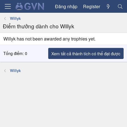
Đăng nhập
Register
Willyk
Điểm thưởng dành cho Willyk
Willyk has not been awarded any trophies yet.
Tổng điểm: 0
Xem tất cả thành tích có thể đạt được
Willyk