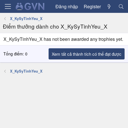
Đăng nhập
Register
X_KySyTinhYeu_X
Điểm thưởng dành cho X_KySyTinhYeu_X
X_KySyTinhYeu_X has not been awarded any trophies yet.
Tổng điểm: 0
Xem tất cả thành tích có thể đạt được
X_KySyTinhYeu_X