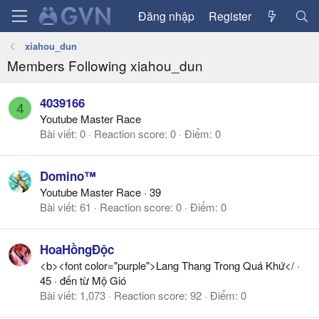
Đăng nhập
Register
xiahou_dun
Members Following xiahou_dun
4039166
4
Youtube Master Race
Bài viết
0
Reaction score
0
Điểm
0
Domino™
Youtube Master Race
·
39
Bài viết
61
Reaction score
0
Điểm
0
HoaHồngĐộc
<b><font color="purple">Lang Thang Trong Quá Khứ</
·
45
·
đến từ
Mộ Gió
Bài viết
1,073
Reaction score
92
Điểm
0