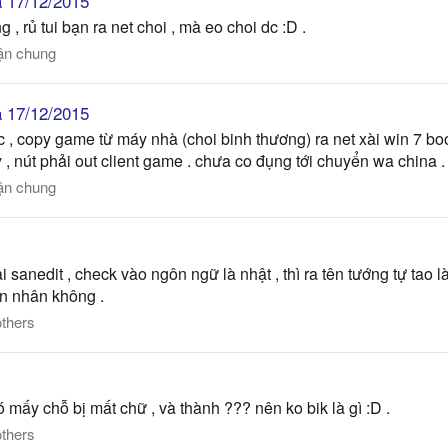
 17/12/2015
 rủ tui bạn ra net choi , mà eo choi dc :D .
ận chung
 17/12/2015
c , copy game từ máy nhà (choi binh thương) ra net xài win 7 boo
y , nút phải out client game . chưa co đụng tới chuyển wa china .
ận chung
sanedit , check vào ngôn ngữ là nhật , thì ra tên tướng tự tao l
ên nhân không .
thers
 mấy chỗ bị mất chữ , và thành ??? nên ko bik là gì :D .
thers