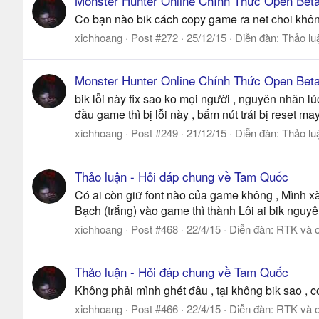
Monster Hunter Online Chính Thức Open Beta
Co bạn nào bik cách copy game ra net choi không ,
xichhoang
Post #272
25/12/15
Diễn đàn:
Thảo lu
Monster Hunter Online Chính Thức Open Beta
bik lỗi này fix sao ko mọi người , nguyên nhân lú
đầu game thì bị lỗi này , bấm nút trái bị reset ma
xichhoang
Post #249
21/12/15
Diễn đàn:
Thảo lu
Thảo luận - Hỏi đáp chung về Tam Quốc
Có ai còn giữ font nào của game không , Mình xài 
Bạch (trắng) vào game thì thành Lôi ai bik nguy
xichhoang
Post #468
22/4/15
Diễn đàn:
RTK và o
Thảo luận - Hỏi đáp chung về Tam Quốc
Không phải mình ghét đâu , tại không bik sao , có
xichhoang
Post #466
22/4/15
Diễn đàn:
RTK và o