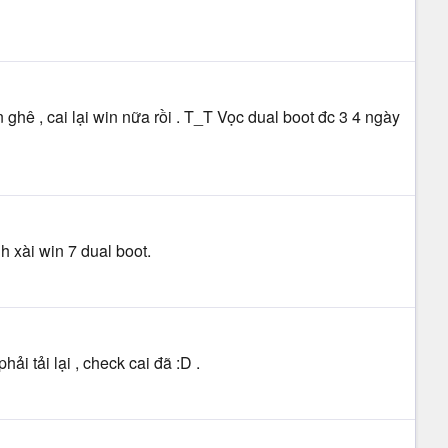
 ghê , cai lại win nữa rồi . T_T Vọc dual boot đc 3 4 ngày
h xài win 7 dual boot.
i tải lại , check cai đã :D .