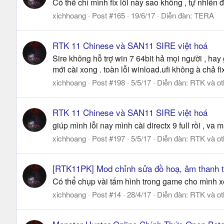
Có thể chỉ mình fix lỗi này sao không , tự nhiên 
xichhoang
Post #165
19/6/17
Diễn đàn:
TERA
RTK 11 Chinese và SAN11 SIRE việt hoá
Sire không hỗ trợ win 7 64bit hả mọi người , hay
mới cài xong . toàn lỗi winload.ufi không à chả fi
xichhoang
Post #198
5/5/17
Diễn đàn:
RTK và ot
RTK 11 Chinese và SAN11 SIRE việt hoá
giúp mình lỗi nay mình cài directx 9 full rồi , v
xichhoang
Post #197
5/5/17
Diễn đàn:
RTK và ot
[RTK11PK] Mod chỉnh sửa đồ hoạ, âm thanh 
Có thể chụp vài tấm hình trong game cho mình xem
xichhoang
Post #14
28/4/17
Diễn đàn:
RTK và ot