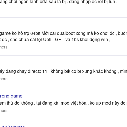
đang chơi ngon lành bữa sau là bị . đăng nhập đc rồi bị lun .
 game ko hỗ trợ 64bit Mới cài dualboot xong mà ko chơi đc , buồn
x đc , cho chừa cái tội Uefi - GPT và 10s khoi động win ,
hers
a máy đang chay directx 11 . không bik co bi xung khắc không , mìn
hers
trong game
 thử đc không . tại đang xài mod việt hóa , ko up mod này đc phả
hers