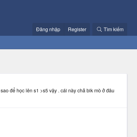
Đăng nhập
Register
Tìm kiếm
m sao để học lên s1 >s5 vậy . cái này chả bik mò ở đâu