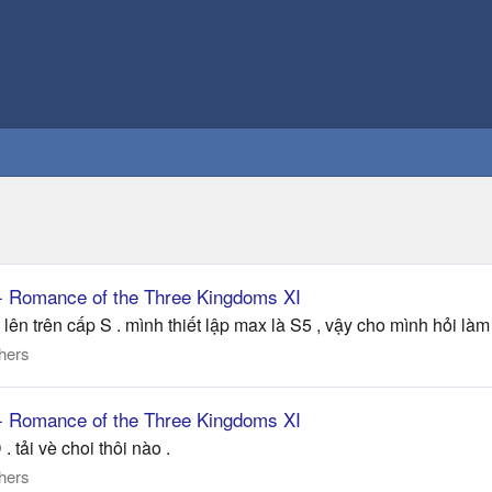
 - Romance of the Three Kingdoms XI
 lên trên cấp S . mình thiết lập max là S5 , vậy cho mình hỏi là
hers
 - Romance of the Three Kingdoms XI
tải vè choi thôi nào .
hers