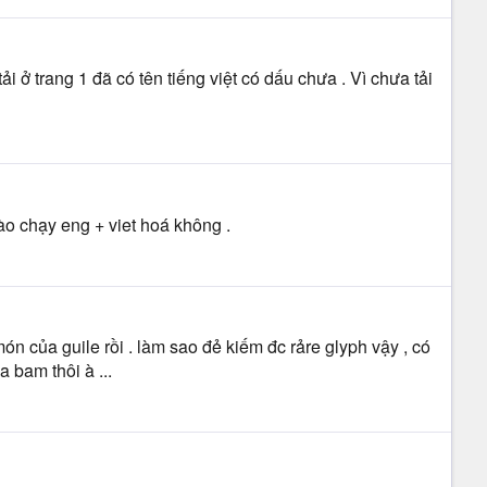
i ở trang 1 đã có tên tiếng việt có dấu chưa . Vì chưa tải
nào chạy eng + viet hoá không .
ón của guile rồi . làm sao đẻ kiếm đc rảre glyph vậy , có
 bam thôi à ...