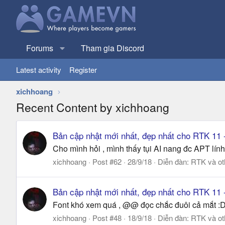
Forums
Tham gia Discord
Latest activity
Register
xichhoang
Recent Content by xichhoang
Bản cập nhật mới nhất, đẹp nhất cho RTK 11
Cho mình hỏi , mình thấy tụi AI nang đc APT lính
xichhoang
Post #62
28/9/18
Diễn đàn:
RTK và ot
Bản cập nhật mới nhất, đẹp nhất cho RTK 11
Font khó xem quá , @@ đọc chắc đuôi cả mắt :D . 
xichhoang
Post #48
18/9/18
Diễn đàn:
RTK và ot