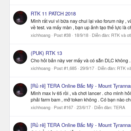
RTK 11 PATCH 2018
Mình rất vui vì bữa nay chui lại vào forum này , 
về test. va mấy màn , bạn up ảnh tạo thế lực là ch
xichhoang
Post #38
18/9/18
Diễn đàn:
RTK và ot
(PUK) RTK 13
Cho hỏi bản này ver mấy và có sẵn DLC không . vo
xichhoang
Post #1,685
29/9/17
Diễn đàn:
RTK và
[Rủ rê] TERA Online Bắc Mỹ - Mount Tyranna
Mình max lv 65 rồi , và chơi lancer . cho mình h
phải farm bam , mở token không . Có bạn nào cho 
xichhoang
Post #167
23/6/17
Diễn đàn:
TERA
[Rủ rê] TERA Online Bắc Mỹ - Mount Tyranna