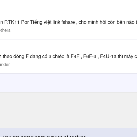
n RTK11 Por Tiếng việt link fshare , cho mình hỏi còn bản nào t
thers
heo dòng F dang có 3 chiếc là F4F , F6F-3 , F4U-1a thì mấy ch
under