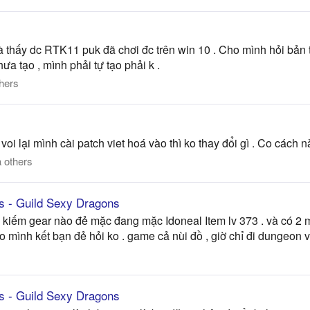
và thấy dc RTK11 puk đã chơi đc trên win 10 . Cho mình hỏi bản tả
ưa tạo , mình phải tự tạo phải k .
hers
i lại mình cài patch viet hoá vào thì ko thay đổi gì . Co cách 
 others
s - Guild Sexy Dragons
ỏi kiếm gear nào đẻ mặc đang mặc Idoneal Item lv 373 . và có 2 m
mình kết bạn đẻ hỏi ko . game cả nùi đồ , giờ chỉ đi dungeon va
s - Guild Sexy Dragons