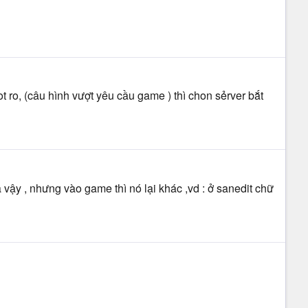
t ro, (câu hình vượt yêu cầu game ) thì chon sẻrver bắt
à vậy , nhưng vào game thì nó lại khác ,vd : ở sanedit chữ