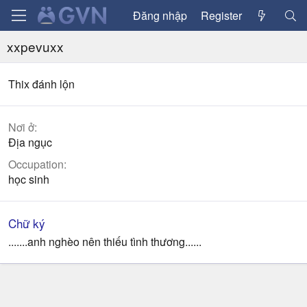
Đăng nhập
Register
xxpevuxx
Thix đánh lộn
Nơi ở
Địa ngục
Occupation
học sinh
Chữ ký
.......anh nghèo nên thiếu tình thương......