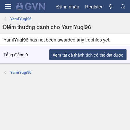
Đăng nhập
Register
YamiYugi96
Điểm thưởng dành cho YamiYugi96
YamiYugi96 has not been awarded any trophies yet.
Tổng điểm: 0
Xem tất cả thành tích có thể đạt được
YamiYugi96