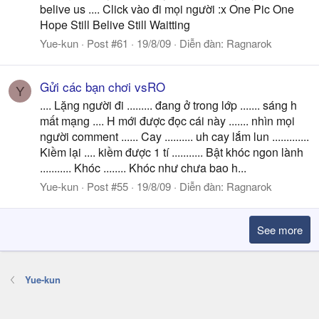
belive us .... Click vào đi mọi người :x One Pic One
Hope Still Belive Still Waitting
Yue-kun
Post #61
19/8/09
Diễn đàn:
Ragnarok
Gửi các bạn chơi vsRO
Y
.... Lặng người đi ......... đang ở trong lớp ....... sáng h
mất mạng .... H mới được đọc cái này ....... nhìn mọi
người comment ...... Cay .......... uh cay lắm lun .............
Kiềm lại .... kiềm được 1 tí ........... Bật khóc ngon lành
........... Khóc ........ Khóc như chưa bao h...
Yue-kun
Post #55
19/8/09
Diễn đàn:
Ragnarok
See more
Yue-kun