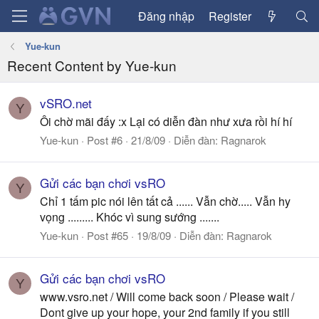
Đăng nhập
Register
Yue-kun
Recent Content by Yue-kun
vSRO.net
Y
Ôi chờ mãi đấy :x Lại có diễn đàn như xưa rồi hí hí
Yue-kun
Post #6
21/8/09
Diễn đàn:
Ragnarok
Gửi các bạn chơi vsRO
Y
Chỉ 1 tấm pic nói lên tất cả ...... Vẫn chờ..... Vẫn hy
vọng ......... Khóc vì sung sướng .......
Yue-kun
Post #65
19/8/09
Diễn đàn:
Ragnarok
Gửi các bạn chơi vsRO
Y
www.vsro.net / Will come back soon / Please wait /
Dont give up your hope, your 2nd family if you still