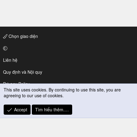
Chọn giao diện
Liên hệ
Quy định và Nội quy
Privacy Policy
This site uses cookies. By continuing to use this site, you are
agreeing to our use of cookies.
Trợ giúp
R
Accept
Tìm hiểu thêm.…
S
S