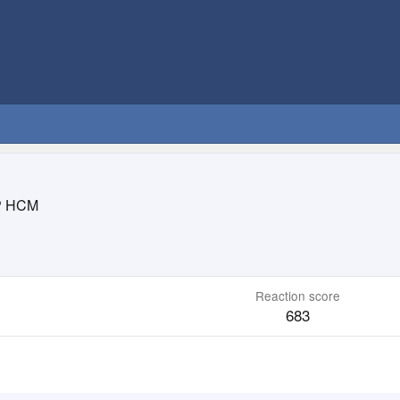
P HCM
Reaction score
683