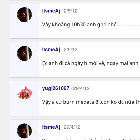
ItsmeAj
2/5/12
Vậy khoảng 10h30 anh ghé nhé....................
ItsmeAj
2/5/12
Ẹc anh đi cả ngày h mới về, ngày mai anh
yugi261097
29/4/12
Vậy a cứ burn medata đi,còn ko dc nữa t
ItsmeAj
29/4/12