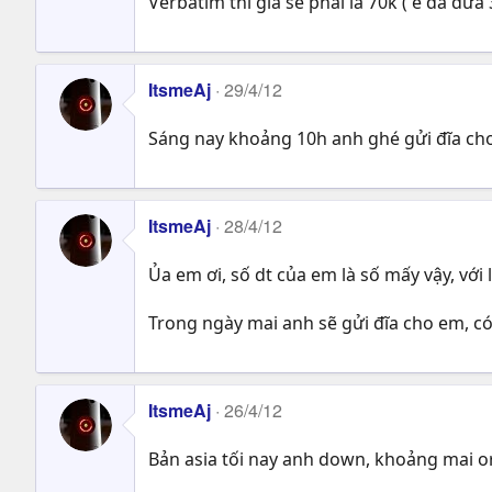
Verbatim thì giá sẽ phải là 70k ( e đã đưa 
ItsmeAj
29/4/12
Sáng nay khoảng 10h anh ghé gửi đĩa cho
ItsmeAj
28/4/12
Ủa em ơi, số dt của em là số mấy vậy, với l
Trong ngày mai anh sẽ gửi đĩa cho em, c
ItsmeAj
26/4/12
Bản asia tối nay anh down, khoảng mai o