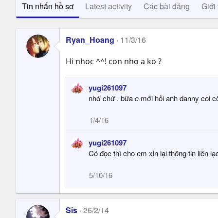
Tin nhắn hồ sơ
Latest activity
Các bài đăng
Giới 
Ryan_Hoang
11/3/16
Hi nhoc ^^! con nho a ko ?
yugi261097
nhớ chứ . bữa e mới hỏi anh danny coi cò
1/4/16
yugi261097
Có đọc thì cho em xin lại thông tin liên l
5/10/16
Sis
26/2/14