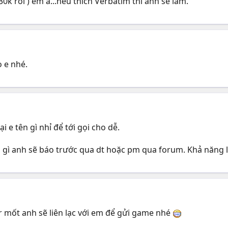
30k rồi ) em à...nếu thích Verbatim thì anh sẽ làm.
 e nhé.
ại e tên gì nhỉ để tới gọi cho dễ.
ó gì anh sẽ báo trước qua dt hoặc pm qua forum. Khả năng l
r mốt anh sẽ liên lạc với em để gửi game nhé