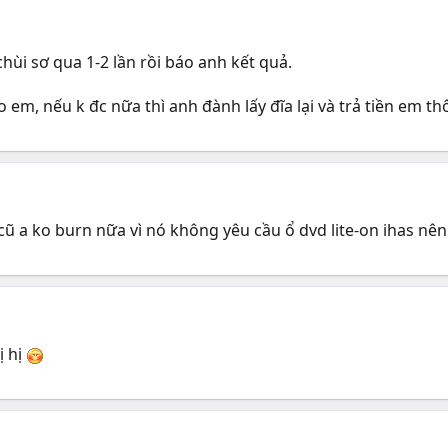
chùi sơ qua 1-2 lần rồi báo anh kết quả.
o em, nếu k đc nữa thì anh đành lấy đĩa lại và trả tiền em thô
ũ a ko burn nữa vì nó không yêu cầu ổ dvd lite-on ihas nê
ị hị