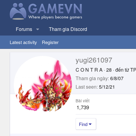
Forums
Tham gia Discord
Latest activity
Register
yugi261097
C O N T R A
·
28
·
đến từ
T
Tham gia ngày
6/8/07
Last seen
5/12/21
Bài viết
1,739
Find