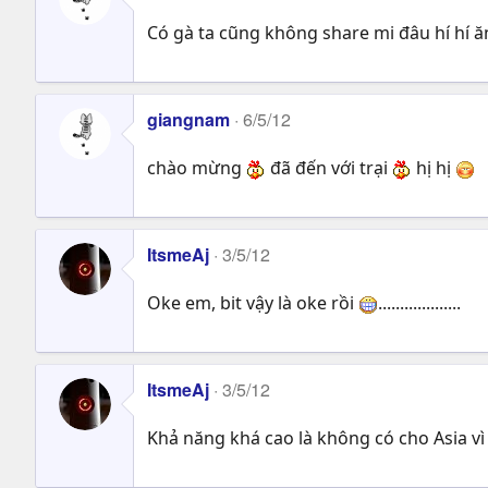
Có gà ta cũng không share mi đâu hí hí 
giangnam
6/5/12
chào mừng
đã đến với trại
hị hị
ItsmeAj
3/5/12
Oke em, bit vậy là oke rồi
...................
ItsmeAj
3/5/12
Khả năng khá cao là không có cho Asia vì