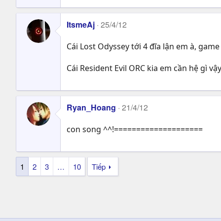
ItsmeAj
25/4/12
Cái Lost Odyssey tới 4 đĩa lận em à, game 
Cái Resident Evil ORC kia em cần hệ gì vậ
Ryan_Hoang
21/4/12
con song ^^!====================
1
2
3
…
10
Tiếp