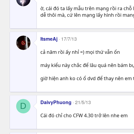
ờ, cái đó ta lấy mẫu trên mạng rồi ra ch
dễ thôi mà, cứ lên mạng lấy hình rồi ma
ItsmeAj
17/7/13
cả năm rồi ấy nhỉ =) mọi thứ vẫn ổn
máy kiểu này chắc để lâu quá nên bám bụi
giờ hiện anh ko có ổ dvd để thay nên em
DaivyPhuong
21/5/13
D
Cái đó chỉ cho CFW 4.30 trở lên nhe em