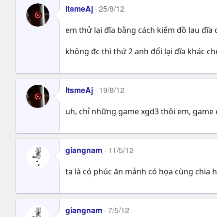
ItsmeAj
25/8/12
em thử lại đĩa bằng cách kiếm đồ lau đĩa 
không đc thì thứ 2 anh đổi lại đĩa khác ch
ItsmeAj
19/8/12
uh, chỉ những game xgd3 thôi em, game c
giangnam
11/5/12
ta là có phúc ăn mảnh có họa cùng chia h
giangnam
7/5/12