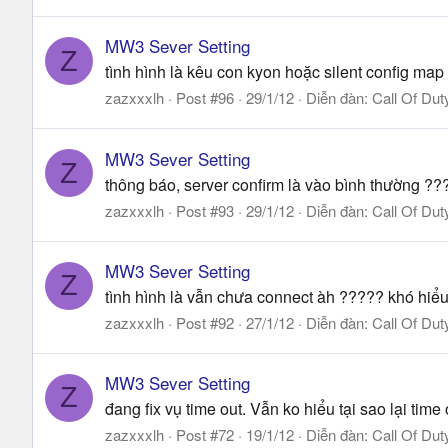
MW3 Sever Setting
Z
tình hình là kêu con kyon hoặc silent config map
zazxxxlh
Post #96
29/1/12
Diễn đàn:
Call Of Dut
MW3 Sever Setting
Z
thông báo, server confirm là vào bình thường ???
zazxxxlh
Post #93
29/1/12
Diễn đàn:
Call Of Dut
MW3 Sever Setting
Z
tình hình là vẫn chưa connect àh ????? khó hiểu
zazxxxlh
Post #92
27/1/12
Diễn đàn:
Call Of Dut
MW3 Sever Setting
Z
đang fix vụ time out. Vẫn ko hiểu tại sao lại tim
zazxxxlh
Post #72
19/1/12
Diễn đàn:
Call Of Dut