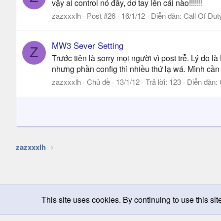
vậy ai control nó đây, dơ tay lên cái nào!!!!!!!
zazxxxlh
Post #26
16/1/12
Diễn đàn:
Call Of Dut
MW3 Sever Setting
Z
Trước tiên là sorry mọi người vì post trễ. Lý do
nhưng phần config thì nhiều thứ lạ wá. Mình cầ
zazxxxlh
Chủ đề
13/1/12
Trả lời: 123
Diễn đàn:
zazxxxlh
This site uses cookies. By continuing to use this sit
Chọn giao diện
Change width