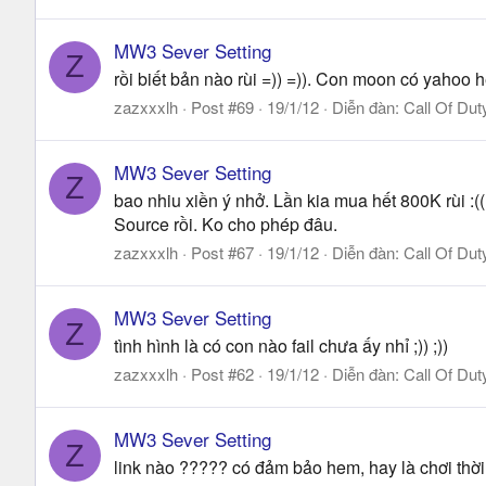
MW3 Sever Setting
Z
rồi biết bản nào rùi =)) =)). Con moon có yahoo
zazxxxlh
Post #69
19/1/12
Diễn đàn:
Call Of Dut
MW3 Sever Setting
Z
bao nhiu xiền ý nhở. Lần kia mua hết 800K rùi :(( 
Source rồi. Ko cho phép đâu.
zazxxxlh
Post #67
19/1/12
Diễn đàn:
Call Of Dut
MW3 Sever Setting
Z
tình hình là có con nào fail chưa ấy nhỉ ;)) ;))
zazxxxlh
Post #62
19/1/12
Diễn đàn:
Call Of Dut
MW3 Sever Setting
Z
link nào ????? có đảm bảo hem, hay là chơi thời