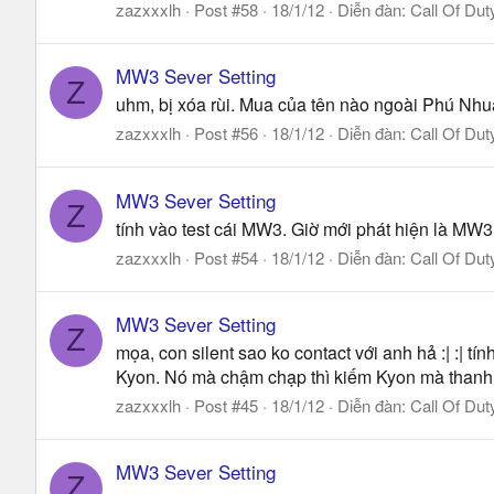
zazxxxlh
Post #58
18/1/12
Diễn đàn:
Call Of Dut
MW3 Sever Setting
Z
uhm, bị xóa rùi. Mua của tên nào ngoài Phú Nhuận
zazxxxlh
Post #56
18/1/12
Diễn đàn:
Call Of Dut
MW3 Sever Setting
Z
tính vào test cái MW3. Giờ mới phát hiện là MW3 của
zazxxxlh
Post #54
18/1/12
Diễn đàn:
Call Of Dut
MW3 Sever Setting
Z
mọa, con silent sao ko contact với anh hả :| :| tín
Kyon. Nó mà chậm chạp thì kiếm Kyon mà thanh 
zazxxxlh
Post #45
18/1/12
Diễn đàn:
Call Of Dut
MW3 Sever Setting
Z