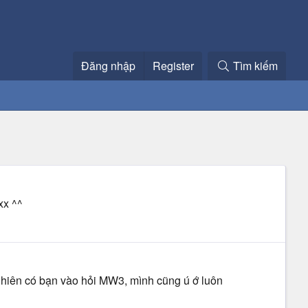
Đăng nhập
Register
Tìm kiếm
xx ^^
ự nhiên có bạn vào hỏi MW3, mình cũng ú ớ luôn