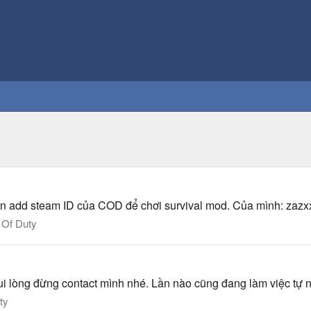
ốn add steam ID của COD để chơi survival mod. Của mình: zazx
 Of Duty
i, vui lòng đừng contact mình nhé. Lần nào cũng đang làm việc t
ty