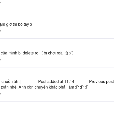
y
! giờ thì bó tay :(
y
 mình bị delete rồi :( bị chơi roài :(( :((
y
h chuồn àh :|:| ---------- Post added at 11:14 ---------- Previous p
toán nhé. Anh còn chuyện khác phải làm :P :P :P
y