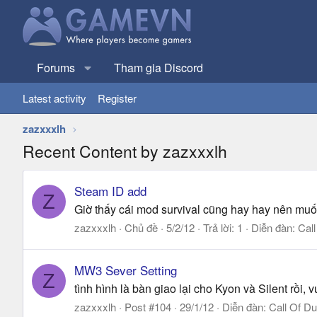
Forums
Tham gia Discord
Latest activity
Register
zazxxxlh
Recent Content by zazxxxlh
Steam ID add
Z
Giờ thấy cái mod survival cũng hay hay nên mu
zazxxxlh
Chủ đề
5/2/12
Trả lời: 1
Diễn đàn:
Call
MW3 Sever Setting
Z
tình hình là bàn giao lại cho Kyon và Silent rồ
zazxxxlh
Post #104
29/1/12
Diễn đàn:
Call Of Du