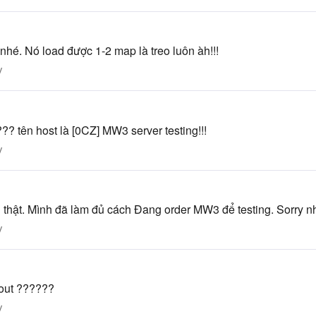
 nhé. Nó load được 1-2 map là treo luôn àh!!!
y
?? tên host là [0CZ] MW3 server testing!!!
y
 thật. Mình đã làm đủ cách Đang order MW3 để testing. Sorry n
y
e out ??????
y