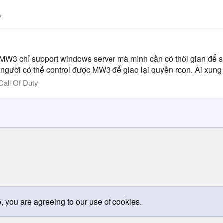
y
 là MW3 chỉ support windows server mà mình cần có thời gian để 
n người có thể control được MW3 để giao lại quyền rcon. Ai xun
Call Of Duty
e, you are agreeing to our use of cookies.