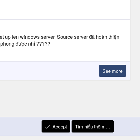
set up lên windows server. Source server đã hoàn thiện
g phong được nhỉ ?????
See more
Accept
Tìm hiểu thêm.…
R
Liên hệ
Quy định và Nội quy
Privacy Policy
Trợ giúp
S