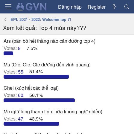
Đăng nhập
Register
EPL 2021 - 2022: Welcome top 7!
Xem kết quả: Top 4 mùa này???
Ars (bắn bỏ hết thằng nào cản đường top 4)
Votes:
8
7.5%
Mu (Ole, Ole, Ole đường đến vinh quang)
Votes:
55
51.4%
Chel (xúc hết các thể loại)
Votes:
60
56.1%
Mc (giữ lòng thanh tịnh, hứa không nghĩ nhiều)
Votes:
47
43.9%