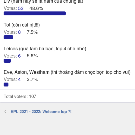
Liv (năm nay sẽ là năm của chúng ta)
Votes:
52
48.6%
Tot (còn cái nịt!!!)
Votes:
8
7.5%
Leices (quá tam ba bậc, top 4 chờ nhé)
Votes:
6
5.6%
Eve, Aston, Westham (thi thoảng đâm chọc bọn top cho vui)
Votes:
4
3.7%
Total voters
107
EPL 2021 - 2022: Welcome top 7!