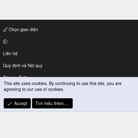
Chọn giao diện
Liên hệ
Quy định và Nội quy
Privacy Policy
This site uses cookies. By continuing to use this site, you are
agreeing to our use of cookies.
Trợ giúp
R
Accept
Tìm hiểu thêm.…
S
S