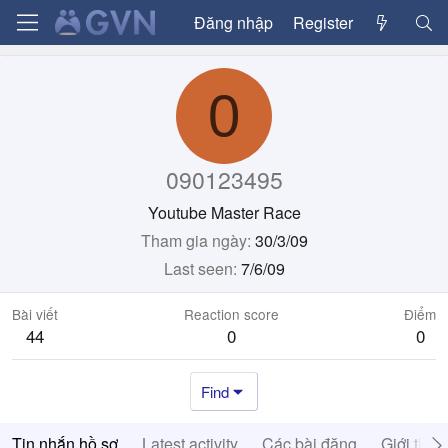
Đăng nhập
Register
0
090123495
Youtube Master Race
Tham gia ngày
30/3/09
Last seen
7/6/09
Bài viết
Reaction score
Điểm
44
0
0
Find
Tin nhắn hồ sơ
Latest activity
Các bài đăng
Giới thiệ