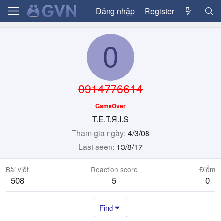
Đăng nhập
Register
0
0914776614
GameOver
T.E.T.Я.I.S
Tham gia ngày
4/3/08
Last seen
13/8/17
Bài viết
Reaction score
Điểm
508
5
0
Find