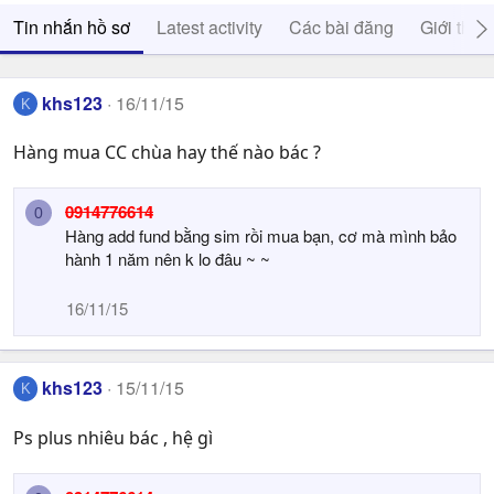
Tin nhắn hồ sơ
Latest activity
Các bài đăng
Giới thiệ
khs123
16/11/15
K
Hàng mua CC chùa hay thế nào bác ?
0914776614
0
Hàng add fund bằng sim rồi mua bạn, cơ mà mình bảo
hành 1 năm nên k lo đâu ~ ~
16/11/15
khs123
15/11/15
K
Ps plus nhiêu bác , hệ gì