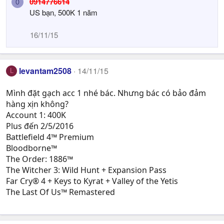
0914776614
0
US bạn, 500K 1 năm
16/11/15
levantam2508
14/11/15
L
Mình đặt gạch acc 1 nhé bác. Nhưng bác có bảo đảm
hàng xịn không?
Account 1: 400K
Plus đến 2/5/2016
Battlefield 4™ Premium
Bloodborne™
The Order: 1886™
The Witcher 3: Wild Hunt + Expansion Pass
Far Cry® 4 + Keys to Kyrat + Valley of the Yetis
The Last Of Us™ Remastered