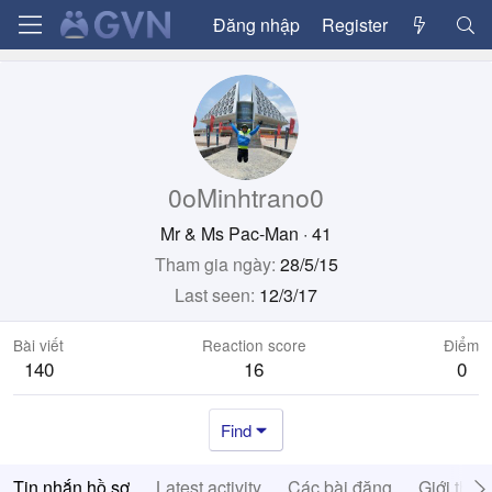
Đăng nhập
Register
0oMinhtrano0
Mr & Ms Pac-Man
·
41
Tham gia ngày
28/5/15
Last seen
12/3/17
Bài viết
Reaction score
Điểm
140
16
0
Find
Tin nhắn hồ sơ
Latest activity
Các bài đăng
Giới thiệ