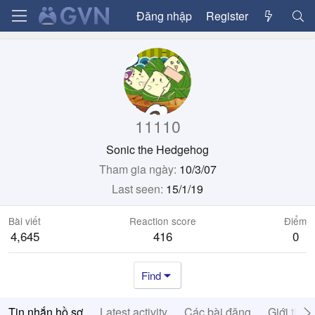
Đăng nhập
Register
11110
Sonic the Hedgehog
Tham gia ngày
10/3/07
Last seen
15/1/19
Bài viết
Reaction score
Điểm
4,645
416
0
Find
Tin nhắn hồ sơ
Latest activity
Các bài đăng
Giới thiệ