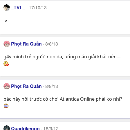
_TVL_
17/10/13
:v .
Phọt Ra Quần
8/8/13
g4v mình trẻ người non dạ, uống máu giải khát nên....
Phọt Ra Quần
8/8/13
bác này hồi trước có chơi Atlantica Online phải ko nhỉ?
Quadrikegon
18/9/12