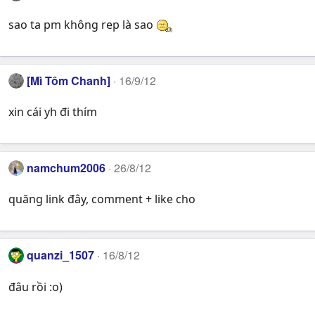
sao ta pm không rep là sao
[Mì Tôm Chanh]
16/9/12
xin cái yh đi thím
namchum2006
26/8/12
quăng link đây, comment + like cho
quanzi_1507
16/8/12
đâu rồi :o)