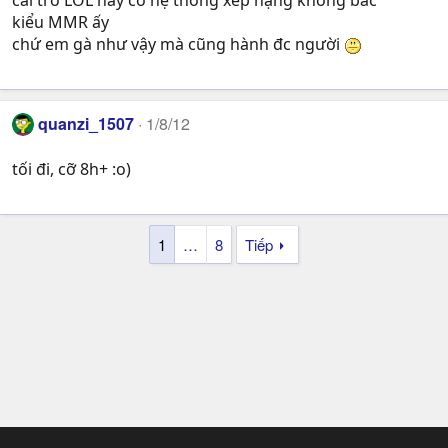
cái trò LOL này có hệ thống xếp hạng không bác
kiểu MMR ấy
chứ em gà như vậy mà cũng hành đc người
quanzi_1507
1/8/12
tối đi, cỡ 8h+ :o)
1
…
8
Tiếp