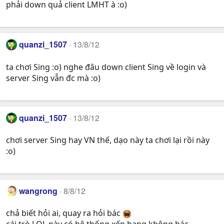
phải down quả client LMHT à :o)
quanzi_1507
13/8/12
ta chơi Sing :o) nghe đâu down client Sing về login và
server Sing vẫn đc mà :o)
quanzi_1507
13/8/12
chơi server Sing hay VN thế, dạo này ta chơi lại rồi này
:o)
wangrong
8/8/12
chả biết hỏi ai, quay ra hỏi bác