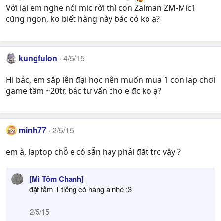
Với lại em nghe nói mic rời thì con Zalman ZM-Mic1
cũng ngon, ko biết hàng này bác có ko ạ?
kungfulon
4/5/15
Hi bác, em sắp lên đại học nên muốn mua 1 con lap chơi
game tầm ~20tr, bác tư vấn cho e đc ko ạ?
minh77
2/5/15
em à, laptop chỗ e có sẵn hay phải đăt trc vậy ?
[Mì Tôm Chanh]
đặt tầm 1 tiếng có hàng a nhé :3
2/5/15