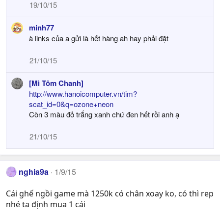
19/10/15
minh77
à links của a gửi là hết hàng ah hay phải đặt
21/10/15
[Mì Tôm Chanh]
http://www.hanoicomputer.vn/tim?
scat_id=0&q=ozone+neon
Còn 3 màu đỏ trắng xanh chứ đen hết rồi anh ạ
21/10/15
nghia9a
1/9/15
Cái ghế ngồi game mà 1250k có chân xoay ko, có thì rep
nhé ta định mua 1 cái