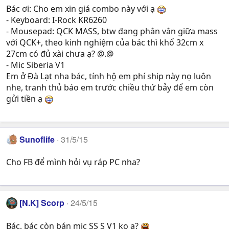
Bác ơi: Cho em xin giá combo này với ạ
- Keyboard: I-Rock KR6260
- Mousepad: QCK MASS, btw đang phân vân giữa mass
với QCK+, theo kinh nghiệm của bác thì khổ 32cm x
27cm có đủ xài chưa ạ? @.@
- Mic Siberia V1
Em ở Đà Lạt nha bác, tính hộ em phí ship này nọ luôn
nhe, tranh thủ báo em trước chiều thứ bảy để em còn
gửi tiền ạ
Sunoflife
31/5/15
Cho FB để mình hỏi vụ ráp PC nha?
[N.K] Scorp
24/5/15
Bác, bác còn bán mic SS S V1 ko ạ?