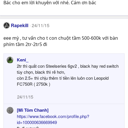
Bác cho em lời khuyên với nhé. Cám ơn bác
Rapekill
24/11/15
eee mỳ , tư vấn cho t con chuột tầm 500-600k với bàn
phím tầm 2tr-2tr5 đi
Keni_
2tr thì quất con Steelseries 6gv2 , black hay red switch
tùy chọn, black thì rẻ hơn,
còn 2.5+ thì chịu thêm tí tiền lên luôn con Leopold
FC750R ( 2750k )
24/11/15
[Mì Tôm Chanh]
https://www.facebook.com/profile.php?
id=100000636669949