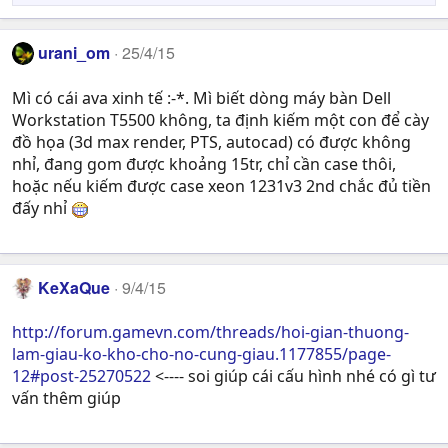
urani_om
25/4/15
Mì có cái ava xinh tế :-*. Mì biết dòng máy bàn Dell
Workstation T5500 không, ta định kiếm một con để cày
đồ họa (3d max render, PTS, autocad) có được không
nhỉ, đang gom được khoảng 15tr, chỉ cần case thôi,
hoặc nếu kiếm được case xeon 1231v3 2nd chắc đủ tiền
đấy nhỉ
KeXaQue
9/4/15
http://forum.gamevn.com/threads/hoi-gian-thuong-
lam-giau-ko-kho-cho-no-cung-giau.1177855/page-
12#post-25270522
<---- soi giúp cái cấu hình nhé có gì tư
vấn thêm giúp