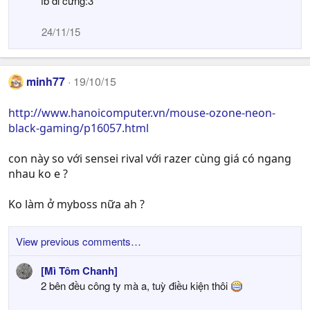
fb đi cưng:3
24/11/15
minh77
19/10/15
http://www.hanoicomputer.vn/mouse-ozone-neon-
black-gaming/p16057.html
con này so với sensei rival với razer cùng giá có ngang
nhau ko e ?
Ko làm ở myboss nữa ah ?
View previous comments…
[Mì Tôm Chanh]
2 bên đều công ty mà a, tuỳ điều kiện thôi