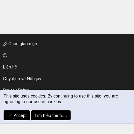
o
n
s
:
Chọn giao diện
Liên hệ
Quy định và Nội quy
Privacy Policy
This site uses cookies. By continuing to use this site, you are
agreeing to our use of cookies.
Trợ giúp
R
Accept
Tìm hiểu thêm.…
S
S