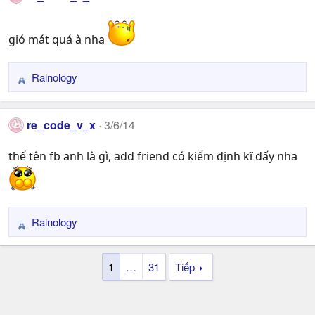
t
i
gió mát quá à nha
o
n
s
Ralnology
R
:
e
a
re_code_v_x
3/6/14
c
t
thế tên fb anh là gì, add friend có kiểm định kĩ đấy nha
i
o
n
s
:
Ralnology
R
e
a
1
…
31
Tiếp
c
t
i