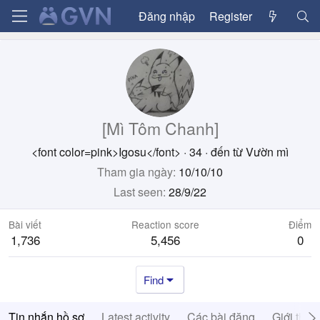
Đăng nhập
Register
[Mì Tôm Chanh]
<font color=pink>Igosu</font>
·
34
·
đến từ
Vườn mì
Tham gia ngày
10/10/10
Last seen
28/9/22
Bài viết
Reaction score
Điểm
1,736
5,456
0
Find
Tin nhắn hồ sơ
Latest activity
Các bài đăng
Giới thiệ