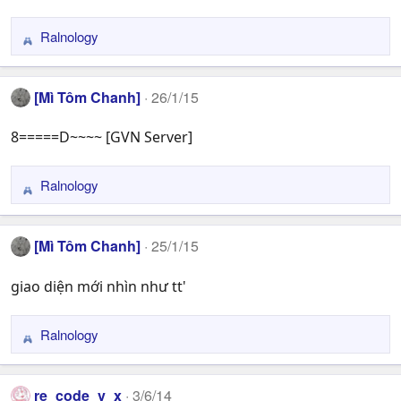
Ralnology
R
e
a
[Mì Tôm Chanh]
26/1/15
c
t
8=====D~~~~ [GVN Server]
i
o
n
Ralnology
R
s
e
:
a
[Mì Tôm Chanh]
25/1/15
c
t
giao diện mới nhìn như tt'
i
o
n
Ralnology
R
s
e
:
a
re_code_v_x
3/6/14
c