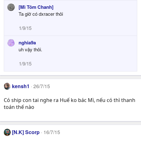
[Mì Tôm Chanh]
Ta giờ có dxracer thôi
1/9/15
nghia9a
uh vậy thôi.
1/9/15
kensh1
26/7/15
Có ship con tai nghe ra Huế ko bác Mì, nếu có thì thanh
toán thế nào
[N.K] Scorp
16/7/15