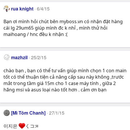
rua knight
6/4/15
Bạn ơi mình hỏi chút bên myboss.vn có nhận đặt hàng
cái lg 29um65 giúp mình đc k nhỉ , mình thử hỏi
maihoang / hnc đều k nhận :(
mazhzil
25/2/15
chào bạn , bạn có thể tư vấn giúp mình chọn 1 con main
tốt có thể thuận tiện cả nâng cấp sau này không ,trước
mắt trong tầm giá 15m cho 1 case máy tính , giữa 2
hãng msi và asus loại nào tốt hơn . cảm ơn bạn
[Mì Tôm Chanh]
27/1/15
이지은
くコ:≡