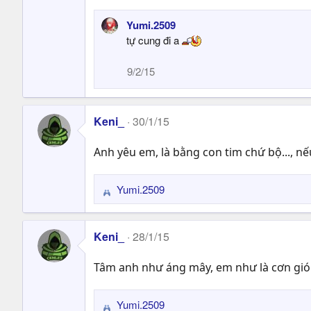
Yumi.2509
tự cung đi a
9/2/15
Keni_
30/1/15
Anh yêu em, là bằng con tim chứ bộ..., nế
Yumi.2509
R
e
a
Keni_
28/1/15
c
t
Tâm anh như áng mây, em như là cơn gió.
i
o
n
Yumi.2509
R