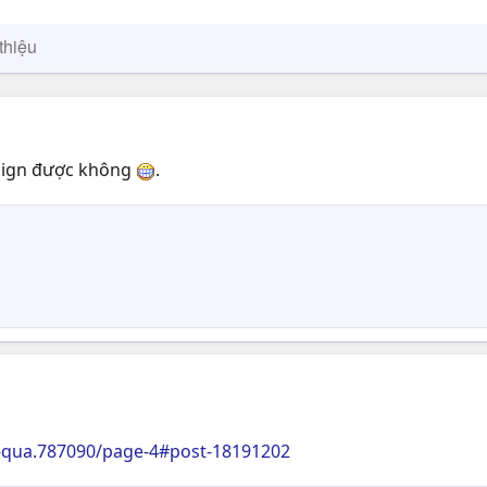
thiệu
 sign được không
.
-qua.787090/page-4#post-18191202