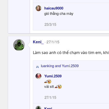
s
e
:
haicau9000
a
gió thằng cha mày
c
t
23/3/15
i
o
n
s
Keni_
27/1/15
:
Làm sao anh có thể chạm vào tim em, khi v
luanking
and
Yumi.2509
R
e
Yumi.2509
a
c
vãi stt
t
i
27/1/15
o
n
Keni_
s