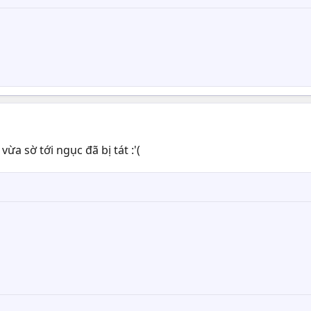
ừa sờ tới ngục đã bị tát :'(