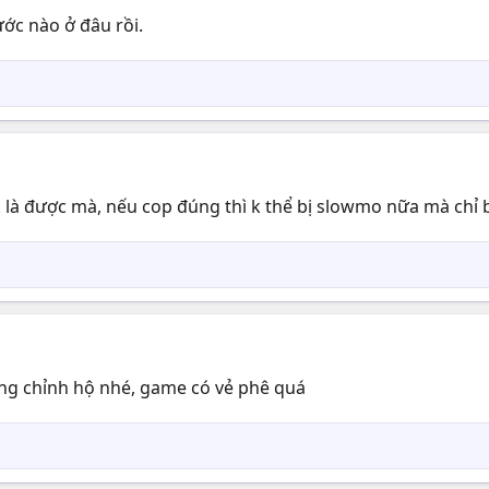
ước nào ở đâu rồi.
k là được mà, nếu cop đúng thì k thể bị slowmo nữa mà chỉ b
úng chỉnh hộ nhé, game có vẻ phê quá