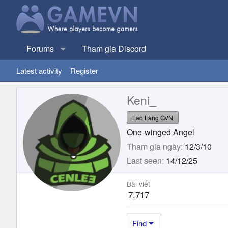
Forums
Tham gia Discord
Latest activity
Register
Keni_
Lão Làng GVN
One-winged Angel
Tham gia ngày
12/3/10
Last seen
14/12/25
Bài viết
7,717
Find