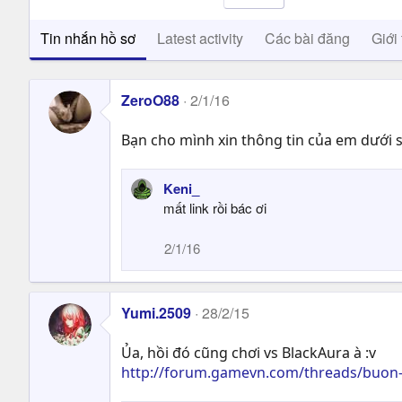
Tin nhắn hồ sơ
Latest activity
Các bài đăng
Giới 
ZeroO88
2/1/16
Bạn cho mình xin thông tin của em dưới
Keni_
mất link rồi bác ơi
2/1/16
Yumi.2509
28/2/15
Ủa, hồi đó cũng chơi vs BlackAura à :v
http://forum.gamevn.com/threads/buon