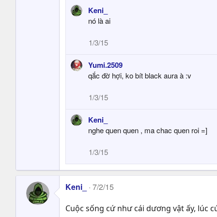
Keni_
nó là ai
1/3/15
Yumi.2509
qắc đờ hợi, ko bít black aura à :v
1/3/15
Keni_
nghe quen quen , ma chac quen roi =]
1/3/15
Keni_
7/2/15
Cuộc sống cứ như cái dương vật ấy, lúc cứ