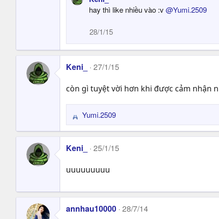
:
hay thì like nhiều vào :v
@Yumi.2509
28/1/15
Keni_
27/1/15
còn gì tuyệt vời hơn khi được cảm nhận n
Yumi.2509
R
e
a
Keni_
25/1/15
c
t
uuuuuuuuu
i
o
n
s
annhau10000
28/7/14
: