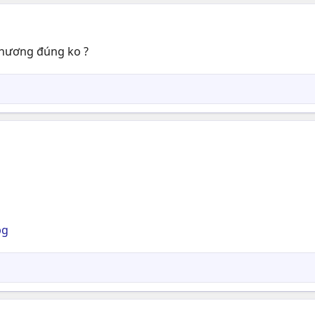
n hương đúng ko ?
pg