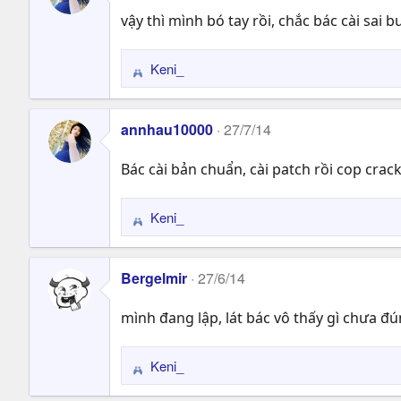
vậy thì mình bó tay rồi, chắc bác cài sai b
Keni_
R
e
a
annhau10000
27/7/14
c
t
Bác cài bản chuẩn, cài patch rồi cop crac
i
o
n
Keni_
R
s
e
:
a
Bergelmir
27/6/14
c
t
mình đang lập, lát bác vô thấy gì chưa đ
i
o
n
Keni_
R
s
e
: