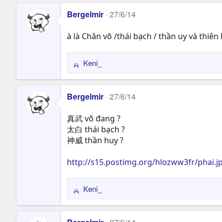
a
Bergelmir
27/6/14
c
t
à là Chân võ /thái bạch / thần uy và thiê
i
o
n
Keni_
R
s
e
:
a
Bergelmir
27/6/14
c
t
真武 võ đang ?
i
太白 thái bạch ?
o
神威 thần huy ?
n
s
:
http://s15.postimg.org/hlozww3fr/phai.j
Keni_
R
e
a