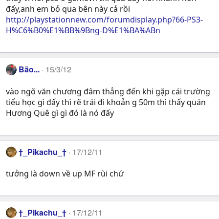
đấy,anh em bỏ qua bên này cả rồi
http://playstationnew.com/forumdisplay.php?66-PS3-
H%C6%B0%E1%BB%9Bng-D%E1%BA%ABn
Bão...
15/3/12
vào ngõ văn chương đâm thẳng đến khi gặp cái trường
tiểu học gì đấy thì rẽ trái đi khoản g 50m thì thấy quán
Hương Quê gì gì đó là nó đấy
†_Pikachu_†
17/12/11
tưởng là down về up MF rùi chứ
†_Pikachu_†
17/12/11