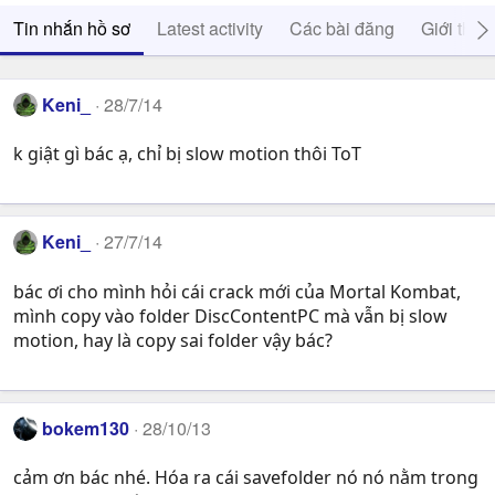
Tin nhắn hồ sơ
Latest activity
Các bài đăng
Giới thiệ
Keni_
28/7/14
k giật gì bác ạ, chỉ bị slow motion thôi ToT
Keni_
27/7/14
bác ơi cho mình hỏi cái crack mới của Mortal Kombat,
mình copy vào folder DiscContentPC mà vẫn bị slow
motion, hay là copy sai folder vậy bác?
bokem130
28/10/13
cảm ơn bác nhé. Hóa ra cái savefolder nó nó nằm trong