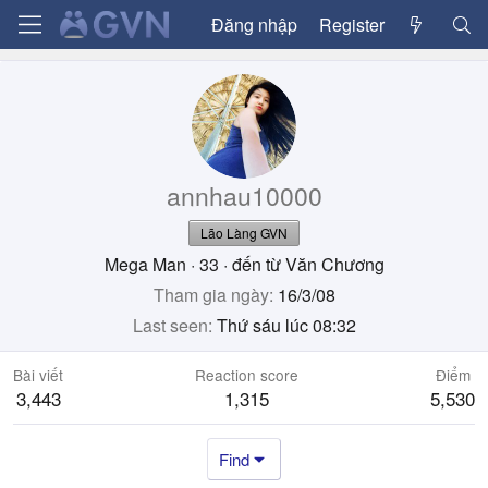
Đăng nhập
Register
annhau10000
Lão Làng GVN
Mega Man
·
33
·
đến từ
Văn Chương
Tham gia ngày
16/3/08
Last seen
Thứ sáu lúc 08:32
Bài viết
Reaction score
Điểm
3,443
1,315
5,530
Find