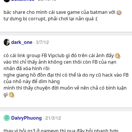
bác share cho mình cái save game của batman với
tự dưng bị corrupt, phải chơi lại nản quá :(
dark_one
3/7/12
có cái link group FB Vipclub gì đó trên cái ảnh đấy
vào thì chỉ thấy ảnh không cen thôi còn FB của nạn
nhân đã xóa hình rồi
nghe giang hồ đồn đại thì có thể là do ny cũ hack vào FB
của nhỏ này để dìm hàng
mình thì thấy chuyện đời muôn vẻ nên chả có bình luận
gì
DaivyPhuong
21/3/12
D
thay vì hỏi ps3 ở gamevn thì qua đây hỏi nhanh hơn