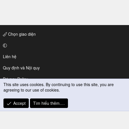
Chọn giao diện
Liên hệ
Quy định và Nội quy
Privacy Policy
This site uses cookies. By continuing to use this site, you are
agreeing to our use of cookies.
Trợ giúp
R
Accept
Tìm hiểu thêm.…
S
S